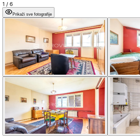
1
/
6
Prikaži sve fotografije