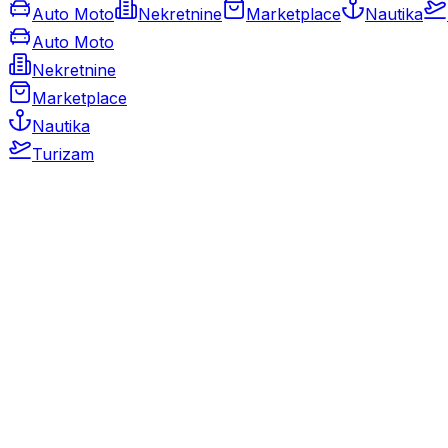
Auto Moto
Nekretnine
Marketplace
Nautika
Auto Moto
Nekretnine
Marketplace
Nautika
Turizam
Auto Moto
Rabljeni automobili
Novi automobili
Motocikli / motori
Gospodarska vozila
Rezervni dijelovi i oprema
Kamperi i kamp prikolice
Oldtimeri