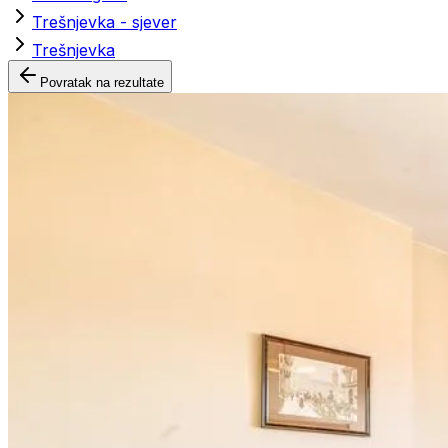
Trešnjevka - sjever
Trešnjevka
Povratak na rezultate