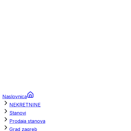
Prikolice za plovila
Brodski rezervni dijelovi
Nautička oprema
Brodski motori
Turizam
Apartmani
Sobe
Kuće za odmor
Aranžmani
Naslovnica
NEKRETNINE
Stanovi
Prodaja stanova
Grad zagreb