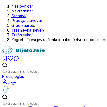
Naslovnica
/
Nekretnine
/
Stanovi
/
Prodaja stanova
/
Grad zagreb
/
Trešnjevka sjever
/
Trešnjevka
/
Zagreb, Trešnjevka funkcionalan četverosobni stan 
Predaj oglas
Profil