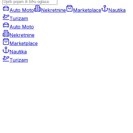
Auto Moto
Nekretnine
Marketplace
Nautika
Turizam
Auto Moto
Nekretnine
Marketplace
Nautika
Turizam
Auto Moto
Rabljeni automobili
Novi automobili
Motocikli / motori
Gospodarska vozila
Rezervni dijelovi i oprema
Kamperi i kamp prikolice