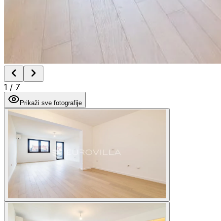
1
/
7
Prikaži sve fotografije