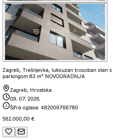
Zagreb, Trešnjevka, luksuzan trosoban stan s
parkingom 83 m² NOVOGRADNJA
Zagreb, Hrvatska
09. 07. 2026.
Šifra oglasa:
482009766780
582.000,00 €