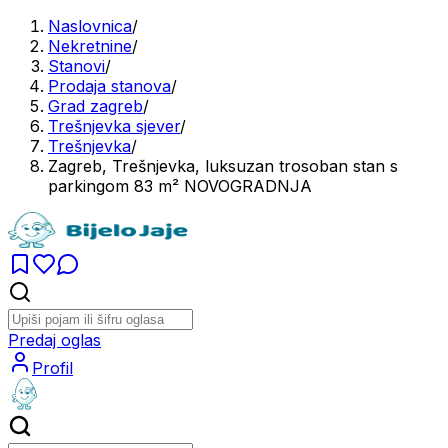
Naslovnica
/
Nekretnine
/
Stanovi
/
Prodaja stanova
/
Grad zagreb
/
Trešnjevka sjever
/
Trešnjevka
/
Zagreb, Trešnjevka, luksuzan trosoban stan s
parkingom 83 m² NOVOGRADNJA
Predaj oglas
Profil