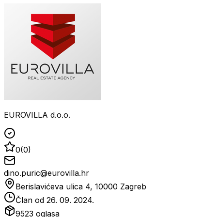
EUROVILLA d.o.o.
0
(
0
)
dino.puric@eurovilla.hr
Berislavićeva ulica 4, 10000 Zagreb
Član od
26. 09. 2024.
9523
oglasa