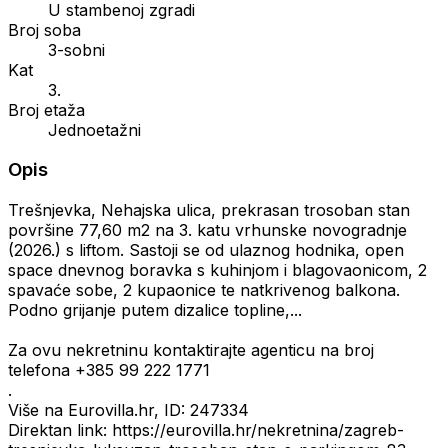
U stambenoj zgradi
Broj soba
3-sobni
Kat
3.
Broj etaža
Jednoetažni
Opis
Trešnjevka, Nehajska ulica, prekrasan trosoban stan
površine 77,60 m2 na 3. katu vrhunske novogradnje
(2026.) s liftom. Sastoji se od ulaznog hodnika, open
space dnevnog boravka s kuhinjom i blagovaonicom, 2
spavaće sobe, 2 kupaonice te natkrivenog balkona.
Podno grijanje putem dizalice topline,...
Za ovu nekretninu kontaktirajte agenticu na broj
telefona +385 99 222 1771
.
Više na Eurovilla.hr, ID: 247334
Direktan link: https://eurovilla.hr/nekretnina/zagreb-