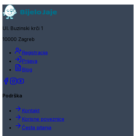
Ul. Buzinski krči 1
10000 Zagreb
Registracija
Prijava
Blog
Podrška
Kontakt
Korisne poveznice
Česta pitanja