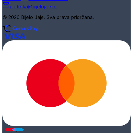
podrska@bijelojaje.hr
© 2026 Bijelo Jaje. Sva prava pridržana.