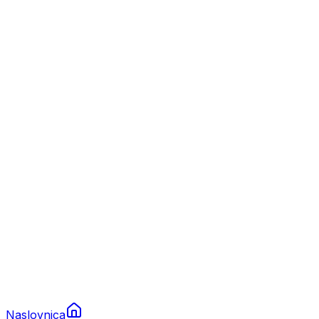
Nautika
Plovila
Charter
Prikolice za plovila
Brodski rezervni dijelovi
Nautička oprema
Brodski motori
Turizam
Apartmani
Sobe
Kuće za odmor
Aranžmani
Naslovnica