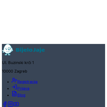
Ul. Buzinski krči 1
10000 Zagreb
Registracija
Prijava
Blog