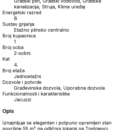
Gradski plin, Gradski vodovod, Gradska
kanalizacija, Struja, Klima uređaj
Energetski razred
B
Sustav grijanja
Etažno plinsko centralno
Broj kupaonica
1
Broj soba
2-sobni
Kat
4.
Broj etaža
Jednoetažni
Dozvole i potvrde
Građevinska dozvola, Uporabna dozvola
Funkcionalnosti i karakteristike
Jacuzzi
Opis
Iznajmljuje se elegantan i potpuno opremljen stan
površine 55 m² na odličnoj lokaciji na Trešnjevci.