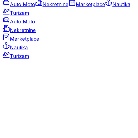
Auto Moto
Nekretnine
Marketplace
Nautika
Turizam
Auto Moto
Nekretnine
Marketplace
Nautika
Turizam
Auto Moto
Rabljeni automobili
Novi automobili
Motocikli / motori
Gospodarska vozila
Rezervni dijelovi i oprema
Kamperi i kamp prikolice