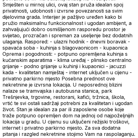
Smješten u mirnoj ulici, ovaj stan pruža idealan spoj
privatnosti, udobnosti i izvrsne povezanosti sa svim
dijelovima grada. Interijer je pažljivo uređen kako bi
pružio maksimalnu funkcionalnost i ugodan ambijent, a
zahvaljujući dobro osmišljenom rasporedu prostor je
svijetao, prozračan i spreman za useljenje bez dodatnih
ulaganja. Raspored: - ulazni hodnik - dnevni boravak -
spavaća soba - kuhinja s blagovaonicom - kupaonica
Oprema i pogodnosti: - potpuno opremljena kuhinja s
kućanskim aparatima - klima uređaj - plinsko centralno
grijanje - podno grijanje u kuhinji i kupaonici - jacuzzi
kada - kvalitetan namještaj - internet uključen u cijenu -
privatno parkirno mjesto Posebna prednost ove
nekretnine je izvrsna lokacija. U neposrednoj blizini
nalaze se tramvajska i autobusna stanica, park
Trešnjevka, trgovine, restorani, kafići, tržnica, škola,
vrtić te svi ostali sadržaji potrebni za kvalitetan i ugodan
život. Stan je idealan za par ili zaposlene osobe koje
traže potpuno opremljen dom na jednoj od najpoželjnijih
lokacija u gradu. U cijenu su uključeni režijski troškovi,
internet i privatno parkirno mjesto. Za sva dodatna
pitanja i razgled nekretnine stojimo Vam na raspolaganju.