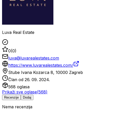
Luva Real Estate
0
(
0
)
luva@luvarealestates.com
https://www.luvarealestates.com/
Stube Ivana Kozarca 8, 10000 Zagreb
Član od
26. 09. 2024.
568
oglasa
Prikaži sve oglase
(
568
)
Recenzije
Dodaj
Nema recenzija