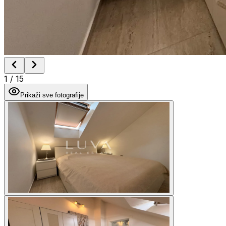
1
/
15
Prikaži sve fotografije