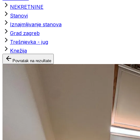
NEKRETNINE
Stanovi
Iznajmljivanje stanova
Grad zagreb
Trešnjevka - jug
Knežija
Povratak na rezultate