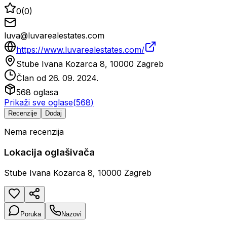
0
(
0
)
luva@luvarealestates.com
https://www.luvarealestates.com/
Stube Ivana Kozarca 8, 10000 Zagreb
Član od
26. 09. 2024.
568
oglasa
Prikaži sve oglase
(
568
)
Recenzije
Dodaj
Nema recenzija
Lokacija oglašivača
Stube Ivana Kozarca 8, 10000 Zagreb
Poruka
Nazovi