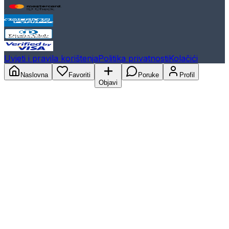
Uvjeti i pravila korištenja
Politika privatnosti
Kolačići
Naslovna
Favoriti
Poruke
Profil
Objavi