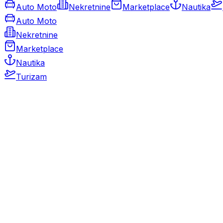
Auto Moto
Nekretnine
Marketplace
Nautika
Auto Moto
Nekretnine
Marketplace
Nautika
Turizam
Auto Moto
Rabljeni automobili
Novi automobili
Motocikli / motori
Gospodarska vozila
Rezervni dijelovi i oprema
Kamperi i kamp prikolice
Oldtimeri