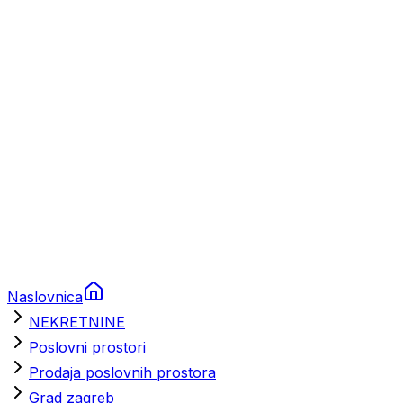
Prikolice za plovila
Brodski rezervni dijelovi
Nautička oprema
Brodski motori
Turizam
Apartmani
Sobe
Kuće za odmor
Aranžmani
Naslovnica
NEKRETNINE
Poslovni prostori
Prodaja poslovnih prostora
Grad zagreb