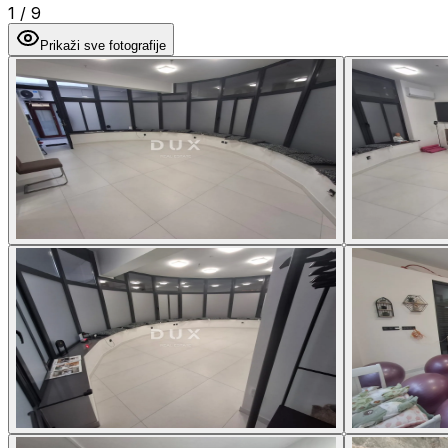
1
/
9
Prikaži sve fotografije