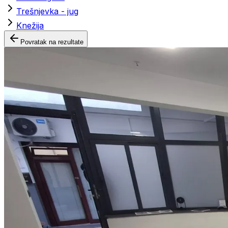
Trešnjevka - jug
Knežija
Povratak na rezultate