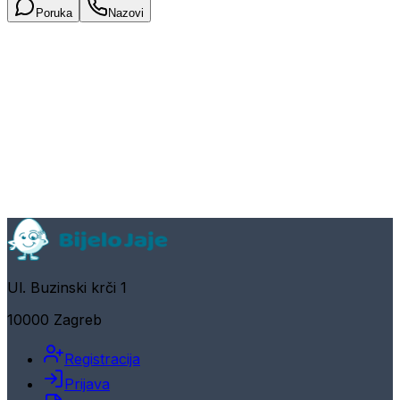
Poruka
Nazovi
Ul. Buzinski krči 1
10000 Zagreb
Registracija
Prijava