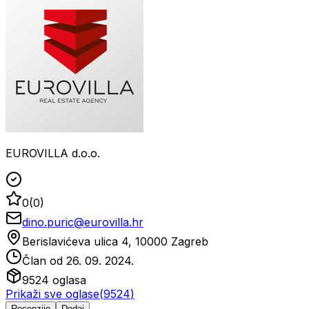
EUROVILLA d.o.o.
0
(
0
)
dino.puric@eurovilla.hr
Berislavićeva ulica 4, 10000 Zagreb
Član od
26. 09. 2024.
9524
oglasa
Prikaži sve oglase
(
9524
)
Recenzije
Dodaj