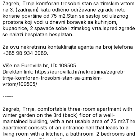
Zagreb, Trnje komforan trosobni stan sa zimskim vrtom
na 3. (zadnjem) katu odlično održavane zgrade neto
korisne površine od 75 m2.Stan se sastoji od ulaznog
prostora koji vodi u dnevni boravak sa kuhinjom,
kupaonice, 2 spavaće sobe i zimskog vrta.Ispred zgrade
se nalazi besplatan besplatan...
Za ovu nekretninu kontaktirajte agenta na broj telefona
+385 98 934 3989.
Više na Eurovilla.hr, ID: 109505
Direktan link: https://eurovilla.hr/nekretnina/zagreb-
trnje-komforan-trosobni-stan-sa-zimskim-
vrtom/109505/
-----
Zagreb, Trnje, comfortable three-room apartment with
winter garden on the 3rd (back) floor of a well-
maintained building, with a net usable area of 75 m2.The
apartment consists of an entrance hall that leads to a
living room with a kitchen, a bathroom, 2 bedrooms and