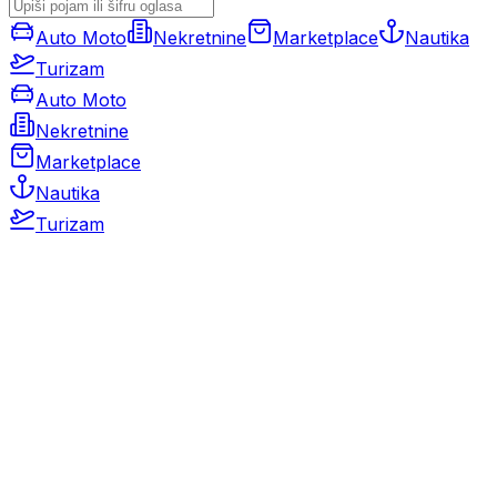
Auto Moto
Nekretnine
Marketplace
Nautika
Turizam
Auto Moto
Nekretnine
Marketplace
Nautika
Turizam
Auto Moto
Rabljeni automobili
Novi automobili
Motocikli / motori
Gospodarska vozila
Rezervni dijelovi i oprema
Kamperi i kamp prikolice