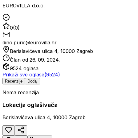
EUROVILLA d.o.o.
0
(
0
)
dino.puric@eurovilla.hr
Berislavićeva ulica 4, 10000 Zagreb
Član od
26. 09. 2024.
9524
oglasa
Prikaži sve oglase
(
9524
)
Recenzije
Dodaj
Nema recenzija
Lokacija oglašivača
Berislavićeva ulica 4, 10000 Zagreb