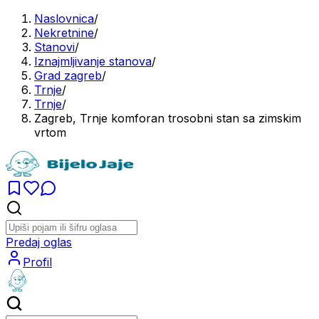
Naslovnica
/
Nekretnine
/
Stanovi
/
Iznajmljivanje stanova
/
Grad zagreb
/
Trnje
/
Trnje
/
Zagreb, Trnje komforan trosobni stan sa zimskim
vrtom
Predaj oglas
Profil