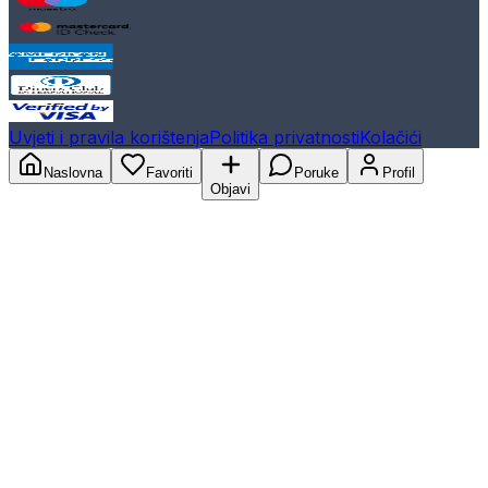
Uvjeti i pravila korištenja
Politika privatnosti
Kolačići
Naslovna
Favoriti
Poruke
Profil
Objavi