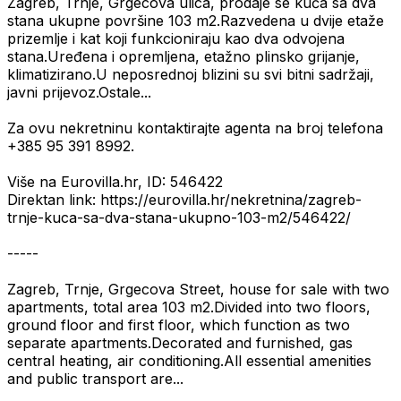
Zagreb, Trnje, Grgecova ulica, prodaje se kuća sa dva
stana ukupne površine 103 m2.Razvedena u dvije etaže
prizemlje i kat koji funkcioniraju kao dva odvojena
stana.Uređena i opremljena, etažno plinsko grijanje,
klimatizirano.U neposrednoj blizini su svi bitni sadržaji,
javni prijevoz.Ostale...
Za ovu nekretninu kontaktirajte agenta na broj telefona
+385 95 391 8992.
Više na Eurovilla.hr, ID: 546422
Direktan link: https://eurovilla.hr/nekretnina/zagreb-
trnje-kuca-sa-dva-stana-ukupno-103-m2/546422/
-----
Zagreb, Trnje, Grgecova Street, house for sale with two
apartments, total area 103 m2.Divided into two floors,
ground floor and first floor, which function as two
separate apartments.Decorated and furnished, gas
central heating, air conditioning.All essential amenities
and public transport are...