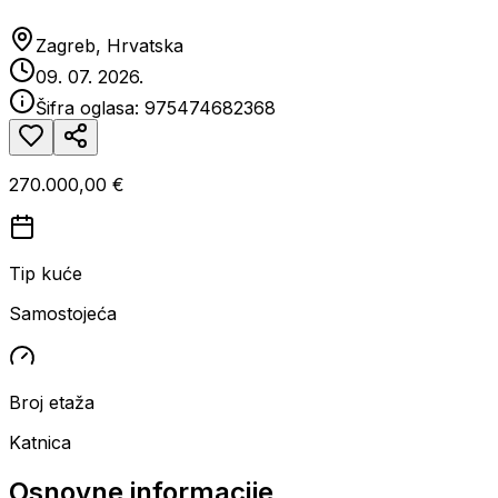
Zagreb, Hrvatska
09. 07. 2026.
Šifra oglasa:
975474682368
270.000,00 €
Tip kuće
Samostojeća
Broj etaža
Katnica
Osnovne informacije