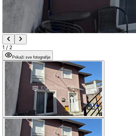
1
/
2
Prikaži sve fotografije