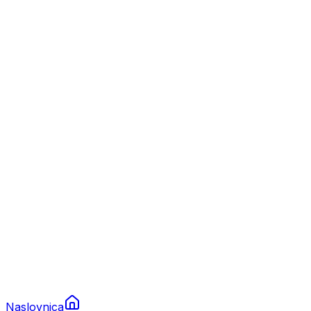
Nautika
Plovila
Charter
Prikolice za plovila
Brodski rezervni dijelovi
Nautička oprema
Brodski motori
Turizam
Apartmani
Sobe
Kuće za odmor
Aranžmani
Naslovnica