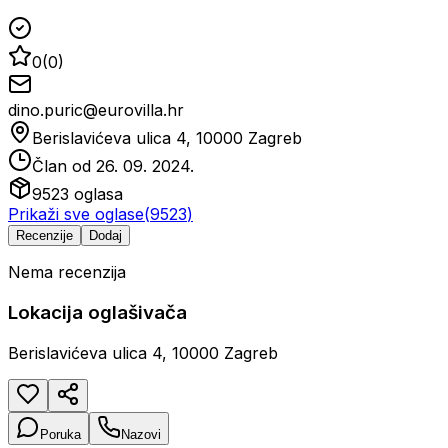
0
(
0
)
dino.puric@eurovilla.hr
Berislavićeva ulica 4, 10000 Zagreb
Član od
26. 09. 2024.
9523
oglasa
Prikaži sve oglase
(
9523
)
Recenzije
Dodaj
Nema recenzija
Lokacija oglašivača
Berislavićeva ulica 4, 10000 Zagreb
Poruka
Nazovi