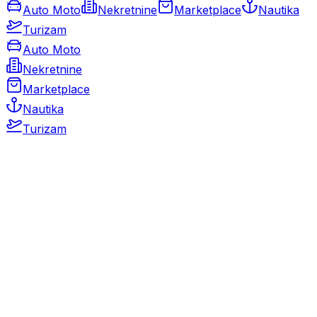
Auto Moto
Nekretnine
Marketplace
Nautika
Turizam
Auto Moto
Nekretnine
Marketplace
Nautika
Turizam
Auto Moto
Rabljeni automobili
Novi automobili
Motocikli / motori
Gospodarska vozila
Rezervni dijelovi i oprema
Kamperi i kamp prikolice