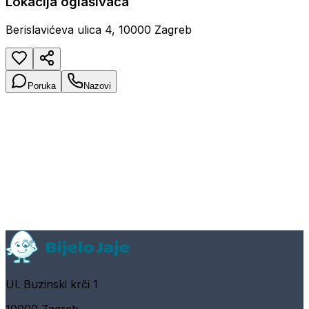
Lokacija oglašivača
Berislavićeva ulica 4, 10000 Zagreb
Poruka
Nazovi
Ul. Buzinski krči 1