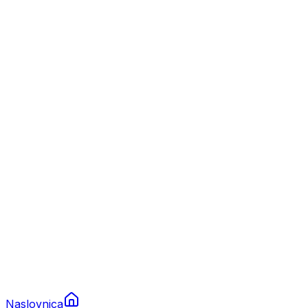
Nautika
Plovila
Charter
Prikolice za plovila
Brodski rezervni dijelovi
Nautička oprema
Brodski motori
Turizam
Apartmani
Sobe
Kuće za odmor
Aranžmani
Naslovnica