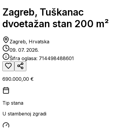
Zagreb, Tuškanac
dvoetažan stan 200 m²
Zagreb, Hrvatska
09. 07. 2026.
Šifra oglasa:
714498488601
690.000,00 €
Tip stana
U stambenoj zgradi