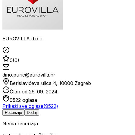
EUROVILLA d.o.o.
0
(
0
)
dino.puric@eurovilla.hr
Berislavićeva ulica 4, 10000 Zagreb
Član od
26. 09. 2024.
9522
oglasa
Prikaži sve oglase
(
9522
)
Recenzije
Dodaj
Nema recenzija