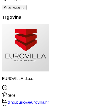
Prijavi oglas →
Trgovina
EUROVILLA d.o.o.
0
(
0
)
dino.puric@eurovilla.hr