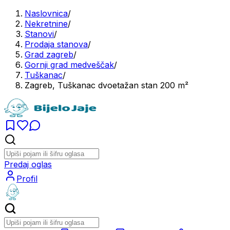
Naslovnica
/
Nekretnine
/
Stanovi
/
Prodaja stanova
/
Grad zagreb
/
Gornji grad medveščak
/
Tuškanac
/
Zagreb, Tuškanac dvoetažan stan 200 m²
Predaj oglas
Profil