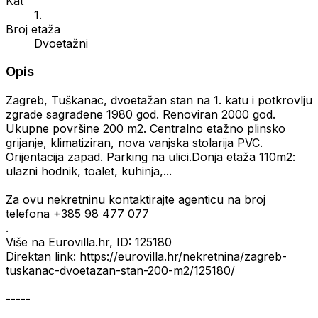
Kat
1.
Broj etaža
Dvoetažni
Opis
Zagreb, Tuškanac, dvoetažan stan na 1. katu i potkrovlju
zgrade sagrađene 1980 god. Renoviran 2000 god.
Ukupne površine 200 m2. Centralno etažno plinsko
grijanje, klimatiziran, nova vanjska stolarija PVC.
Orijentacija zapad. Parking na ulici.Donja etaža 110m2:
ulazni hodnik, toalet, kuhinja,...
Za ovu nekretninu kontaktirajte agenticu na broj
telefona +385 98 477 077
.
Više na Eurovilla.hr, ID: 125180
Direktan link: https://eurovilla.hr/nekretnina/zagreb-
tuskanac-dvoetazan-stan-200-m2/125180/
-----