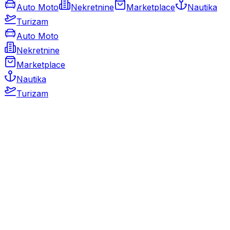
Auto Moto
Nekretnine
Marketplace
Nautika
Turizam
Auto Moto
Nekretnine
Marketplace
Nautika
Turizam
Auto Moto
Rabljeni automobili
Novi automobili
Motocikli / motori
Gospodarska vozila
Rezervni dijelovi i oprema
Kamperi i kamp prikolice