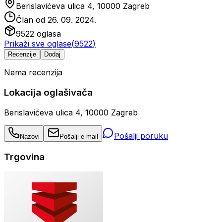
Berislavićeva ulica 4, 10000 Zagreb
Član od
26. 09. 2024.
9522
oglasa
Prikaži sve oglase
(
9522
)
Recenzije
Dodaj
Nema recenzija
Lokacija oglašivača
Berislavićeva ulica 4, 10000 Zagreb
Pošalji poruku
Nazovi
Pošalji e-mail
Trgovina