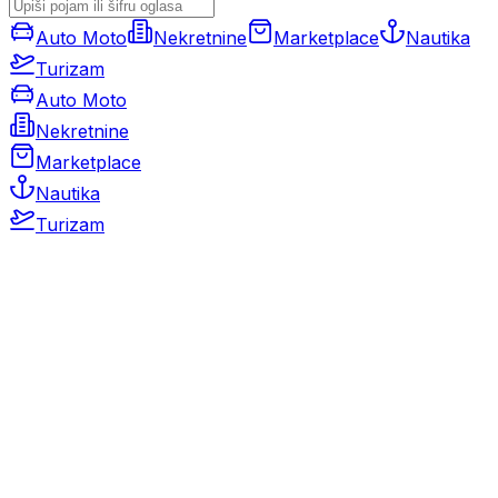
Auto Moto
Nekretnine
Marketplace
Nautika
Turizam
Auto Moto
Nekretnine
Marketplace
Nautika
Turizam
Auto Moto
Rabljeni automobili
Novi automobili
Motocikli / motori
Gospodarska vozila
Rezervni dijelovi i oprema
Kamperi i kamp prikolice