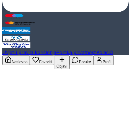
Uvjeti i pravila korištenja
Politika privatnosti
Kolačići
Naslovna
Favoriti
Poruke
Profil
Objavi