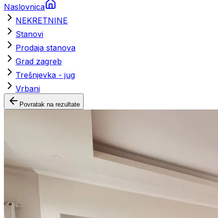
Naslovnica
NEKRETNINE
Stanovi
Prodaja stanova
Grad zagreb
Trešnjevka - jug
Vrbani
Povratak na rezultate