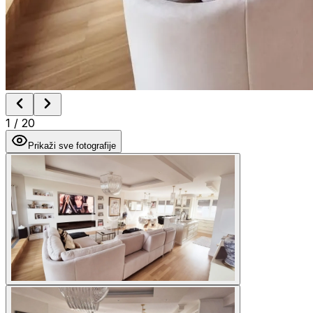
1
/
20
Prikaži sve fotografije