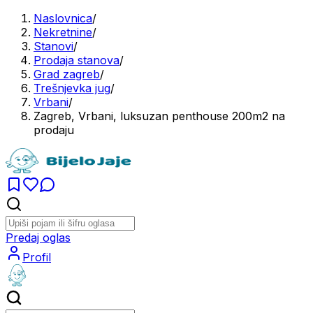
Naslovnica
/
Nekretnine
/
Stanovi
/
Prodaja stanova
/
Grad zagreb
/
Trešnjevka jug
/
Vrbani
/
Zagreb, Vrbani, luksuzan penthouse 200m2 na
prodaju
Predaj oglas
Profil