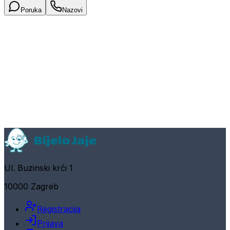
Poruka
Nazovi
Ul. Buzinski krči 1
10000 Zagreb
Registracija
Prijava