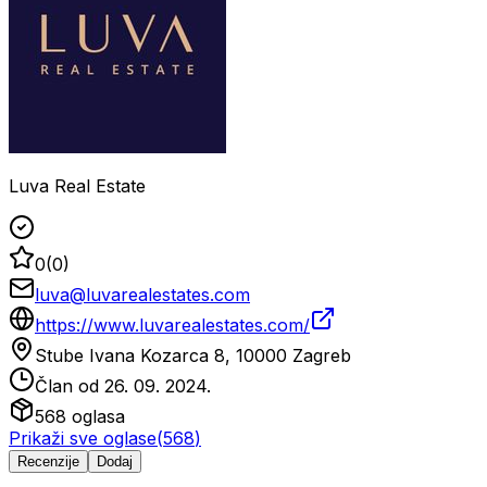
Luva Real Estate
0
(
0
)
luva@luvarealestates.com
https://www.luvarealestates.com/
Stube Ivana Kozarca 8, 10000 Zagreb
Član od
26. 09. 2024.
568
oglasa
Prikaži sve oglase
(
568
)
Recenzije
Dodaj