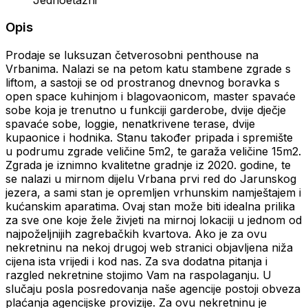
Opis
Prodaje se luksuzan četverosobni penthouse na
Vrbanima. Nalazi se na petom katu stambene zgrade s
liftom, a sastoji se od prostranog dnevnog boravka s
open space kuhinjom i blagovaonicom, master spavaće
sobe koja je trenutno u funkciji garderobe, dvije dječje
spavaće sobe, loggie, nenatkrivene terase, dvije
kupaonice i hodnika. Stanu također pripada i spremište
u podrumu zgrade veličine 5m2, te garaža veličine 15m2.
Zgrada je iznimno kvalitetne gradnje iz 2020. godine, te
se nalazi u mirnom dijelu Vrbana prvi red do Jarunskog
jezera, a sami stan je opremljen vrhunskim namještajem i
kućanskim aparatima. Ovaj stan može biti idealna prilika
za sve one koje žele živjeti na mirnoj lokaciji u jednom od
najpoželjnijih zagrebačkih kvartova. Ako je za ovu
nekretninu na nekoj drugoj web stranici objavljena niža
cijena ista vrijedi i kod nas. Za sva dodatna pitanja i
razgled nekretnine stojimo Vam na raspolaganju. U
slučaju posla posredovanja naše agencije postoji obveza
plaćanja agencijske provizije. Za ovu nekretninu je