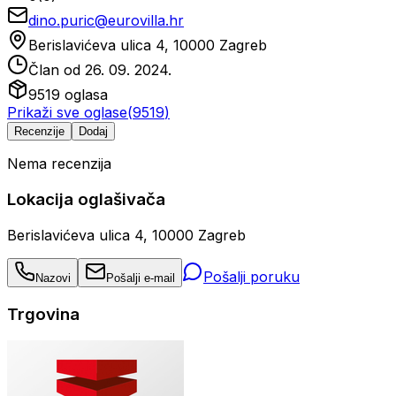
dino.puric@eurovilla.hr
Berislavićeva ulica 4, 10000 Zagreb
Član od
26. 09. 2024.
9519
oglasa
Prikaži sve oglase
(
9519
)
Recenzije
Dodaj
Nema recenzija
Lokacija oglašivača
Berislavićeva ulica 4, 10000 Zagreb
Pošalji poruku
Nazovi
Pošalji e-mail
Trgovina