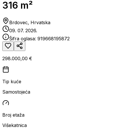
316 m²
Brdovec, Hrvatska
09. 07. 2026.
Šifra oglasa:
919668195872
298.000,00 €
Tip kuće
Samostojeća
Broj etaža
Višekatnica