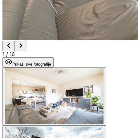
1
/
16
Prikaži sve fotografije