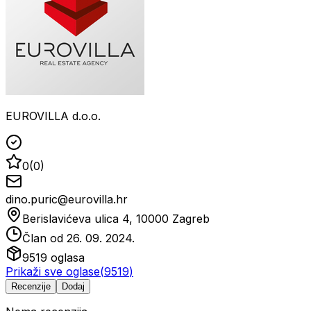
EUROVILLA d.o.o.
0
(
0
)
dino.puric@eurovilla.hr
Berislavićeva ulica 4, 10000 Zagreb
Član od
26. 09. 2024.
9519
oglasa
Prikaži sve oglase
(
9519
)
Recenzije
Dodaj