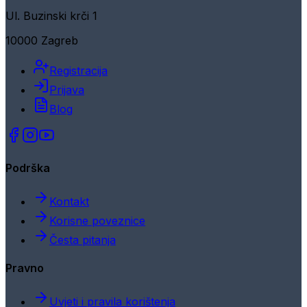
Ul. Buzinski krči 1
10000 Zagreb
Registracija
Prijava
Blog
Podrška
Kontakt
Korisne poveznice
Česta pitanja
Pravno
Uvjeti i pravila korištenja