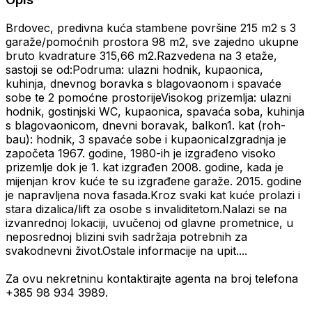
Brdovec, predivna kuća stambene površine 215 m2 s 3
garaže/pomoćnih prostora 98 m2, sve zajedno ukupne
bruto kvadrature 315,66 m2.Razvedena na 3 etaže,
sastoji se od:Podruma: ulazni hodnik, kupaonica,
kuhinja, dnevnog boravka s blagovaonom i spavaće
sobe te 2 pomoćne prostorijeVisokog prizemlja: ulazni
hodnik, gostinjski WC, kupaonica, spavaća soba, kuhinja
s blagovaonicom, dnevni boravak, balkon1. kat (roh-
bau): hodnik, 3 spavaće sobe i kupaonicaIzgradnja je
započeta 1967. godine, 1980-ih je izgrađeno visoko
prizemlje dok je 1. kat izgrađen 2008. godine, kada je
mijenjan krov kuće te su izgrađene garaže. 2015. godine
je napravljena nova fasada.Kroz svaki kat kuće prolazi i
stara dizalica/lift za osobe s invaliditetom.Nalazi se na
izvanrednoj lokaciji, uvučenoj od glavne prometnice, u
neposrednoj blizini svih sadržaja potrebnih za
svakodnevni život.Ostale informacije na upit....
Za ovu nekretninu kontaktirajte agenta na broj telefona
+385 98 934 3989.