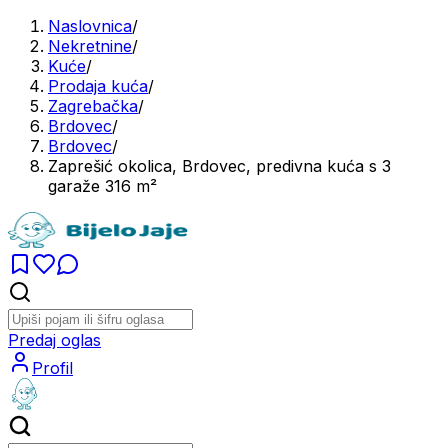
Naslovnica
/
Nekretnine
/
Kuće
/
Prodaja kuća
/
Zagrebačka
/
Brdovec
/
Brdovec
/
Zaprešić okolica, Brdovec, predivna kuća s 3
garaže 316 m²
Predaj oglas
Profil