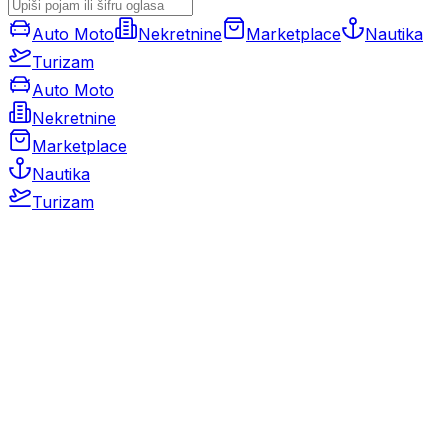
Auto Moto
Nekretnine
Marketplace
Nautika
Turizam
Auto Moto
Nekretnine
Marketplace
Nautika
Turizam
Auto Moto
Rabljeni automobili
Novi automobili
Motocikli / motori
Gospodarska vozila
Rezervni dijelovi i oprema
Kamperi i kamp prikolice