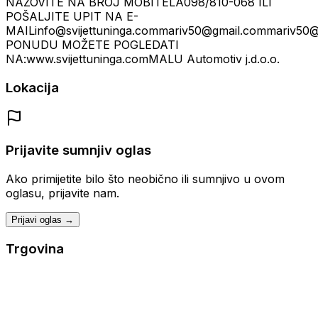
NAZOVITE NA BROJ MOBITELA098/810-068 ILI
POŠALJITE UPIT NA E-
MAILinfo@svijettuninga.commariv50@gmail.commariv5
PONUDU MOŽETE POGLEDATI
NA:www.svijettuninga.comMALU Automotiv j.d.o.o.
Lokacija
Prijavite sumnjiv oglas
Ako primijetite bilo što neobično ili sumnjivo u ovom
oglasu, prijavite nam.
Prijavi oglas →
Trgovina