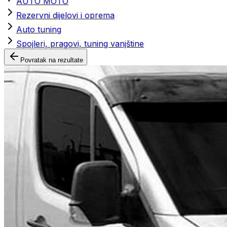
AUTO MOTO
Rezervni dijelovi i oprema
Auto tuning
Spojleri, pragovi, tuning vanjštine
Povratak na rezultate