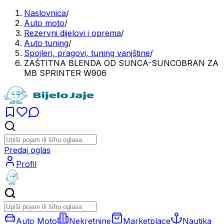
Naslovnica
/
Auto moto
/
Rezervni dijelovi i oprema
/
Auto tuning
/
Spojleri, pragovi, tuning vanjštine
/
ZAŠTITNA BLENDA OD SUNCA-SUNCOBRAN ZA
MB SPRINTER W906
Predaj oglas
Profil
Auto Moto
Nekretnine
Marketplace
Nautika