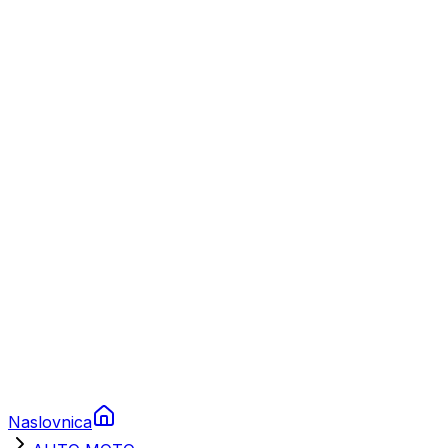
Nautika
Plovila
Charter
Prikolice za plovila
Brodski rezervni dijelovi
Nautička oprema
Brodski motori
Turizam
Apartmani
Sobe
Kuće za odmor
Aranžmani
Naslovnica