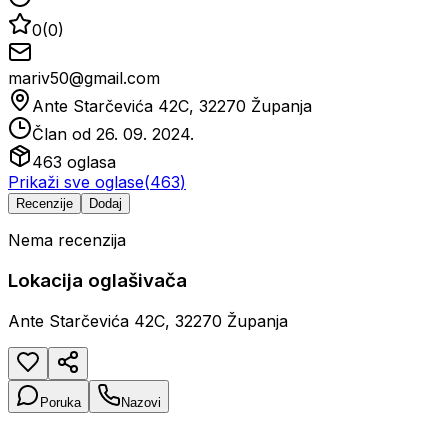
0
(
0
)
mariv50@gmail.com
Ante Starčevića 42C, 32270 Županja
Član od
26. 09. 2024.
463
oglasa
Prikaži sve oglase
(
463
)
Recenzije
Dodaj
Nema recenzija
Lokacija oglašivača
Ante Starčevića 42C, 32270 Županja
Poruka
Nazovi