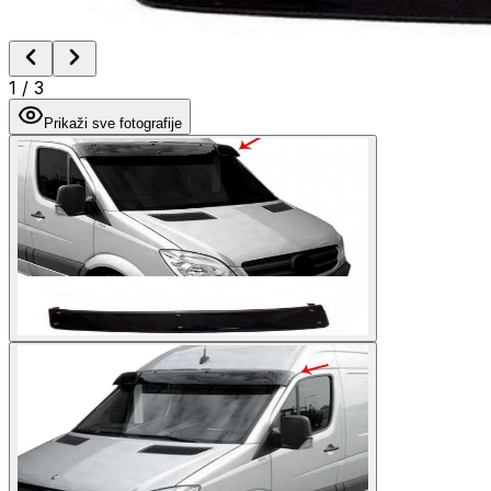
1
/
3
Prikaži sve fotografije