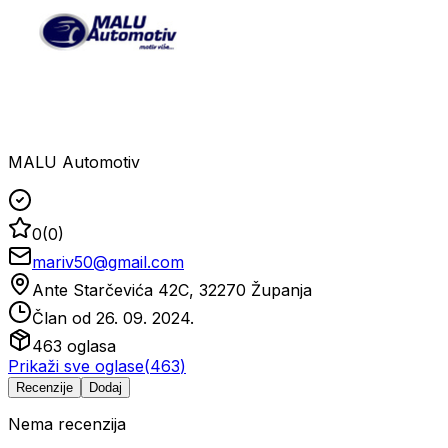
MALU Automotiv
0
(
0
)
mariv50@gmail.com
Ante Starčevića 42C, 32270 Županja
Član od
26. 09. 2024.
463
oglasa
Prikaži sve oglase
(
463
)
Recenzije
Dodaj
Nema recenzija