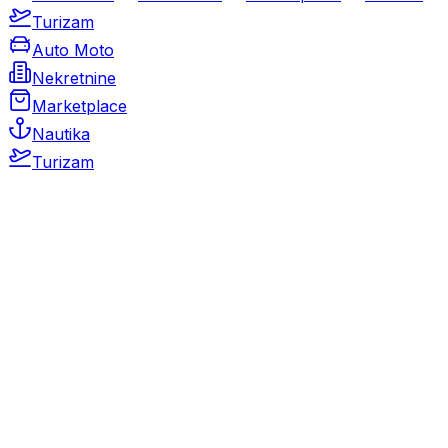
Turizam
Auto Moto
Nekretnine
Marketplace
Nautika
Turizam
Auto Moto
Rabljeni automobili
Novi automobili
Motocikli / motori
Gospodarska vozila
Rezervni dijelovi i oprema
Kamperi i kamp prikolice
Oldtimeri