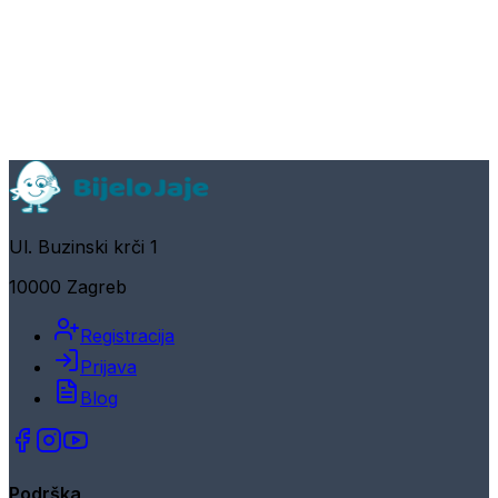
Ul. Buzinski krči 1
10000 Zagreb
Registracija
Prijava
Blog
Podrška