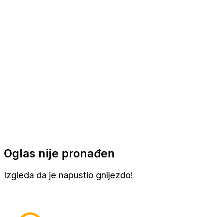
Apartmani
Sobe
Kuće za odmor
Aranžmani
Oglas nije pronađen
Izgleda da je napustio gnijezdo!