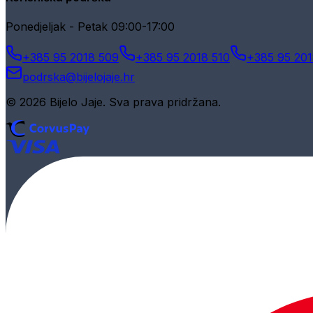
Ponedjeljak - Petak 09:00-17:00
+385 95 2018 509
+385 95 2018 510
+385 95 201
podrska@bijelojaje.hr
© 2026 Bijelo Jaje. Sva prava pridržana.