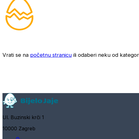
Vrati se na
početnu stranicu
ili odaberi neku od kategori
Ul. Buzinski krči 1
10000 Zagreb