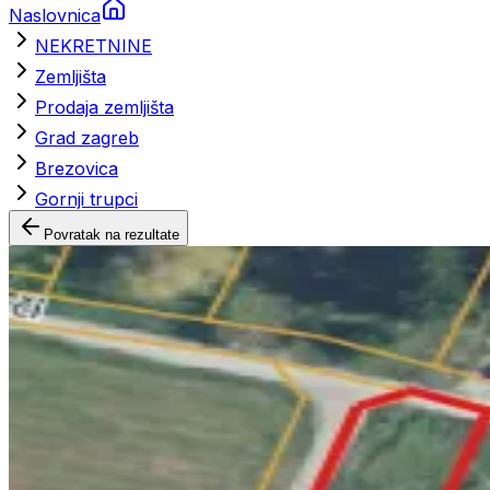
Naslovnica
NEKRETNINE
Zemljišta
Prodaja zemljišta
Grad zagreb
Brezovica
Gornji trupci
Povratak na rezultate