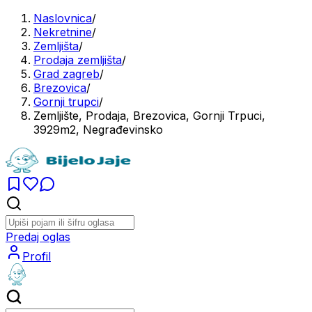
Naslovnica
/
Nekretnine
/
Zemljišta
/
Prodaja zemljišta
/
Grad zagreb
/
Brezovica
/
Gornji trupci
/
Zemljište, Prodaja, Brezovica, Gornji Trpuci,
3929m2, Negrađevinsko
Predaj oglas
Profil