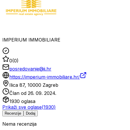
IMPERIUM IMMOBILIARE
0
(
0
)
posredovanje@ii.hr
https://imperium-immobiliare.hr/
Ilica 87, 10000 Zagreb
Član od
26. 09. 2024.
1930
oglasa
Prikaži sve oglase
(
1930
)
Recenzije
Dodaj
Nema recenzija