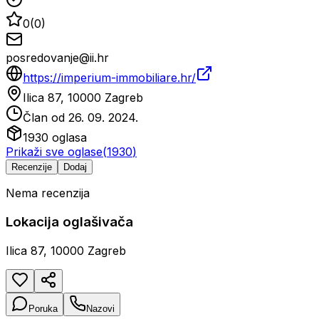
0
(
0
)
posredovanje@ii.hr
https://imperium-immobiliare.hr/
Ilica 87, 10000 Zagreb
Član od
26. 09. 2024.
1930
oglasa
Prikaži sve oglase
(
1930
)
Recenzije
Dodaj
Nema recenzija
Lokacija oglašivača
Ilica 87, 10000 Zagreb
Poruka
Nazovi