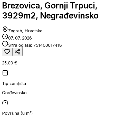
Brezovica, Gornji Trpuci,
3929m2, Negrađevinsko
Zagreb, Hrvatska
07. 07. 2026.
Šifra oglasa:
751400617418
25,00 €
Tip zemljišta
Građevinsko
Površina (u m²)