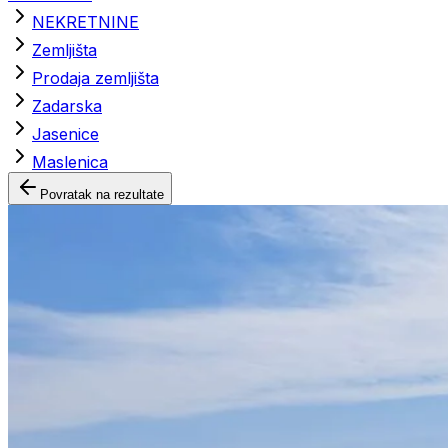
NEKRETNINE
Zemljišta
Prodaja zemljišta
Zadarska
Jasenice
Maslenica
Povratak na rezultate