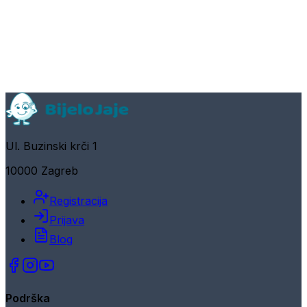
Ul. Buzinski krči 1
10000 Zagreb
Registracija
Prijava
Blog
Podrška