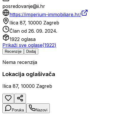
posredovanje@ii.hr
https://imperium-immobiliare.hr/
Ilica 87, 10000 Zagreb
Član od
26. 09. 2024.
1922
oglasa
Prikaži sve oglase
(
1922
)
Recenzije
Dodaj
Nema recenzija
Lokacija oglašivača
Ilica 87, 10000 Zagreb
Poruka
Nazovi