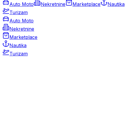
Auto Moto
Nekretnine
Marketplace
Nautika
Turizam
Auto Moto
Nekretnine
Marketplace
Nautika
Turizam
Auto Moto
Rabljeni automobili
Novi automobili
Motocikli / motori
Gospodarska vozila
Rezervni dijelovi i oprema
Kamperi i kamp prikolice