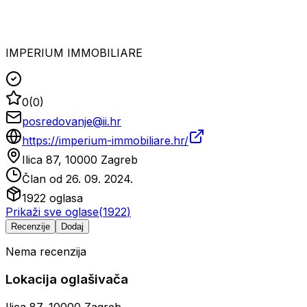
IMPERIUM IMMOBILIARE
0
(
0
)
posredovanje@ii.hr
https://imperium-immobiliare.hr/
Ilica 87, 10000 Zagreb
Član od
26. 09. 2024.
1922
oglasa
Prikaži sve oglase
(
1922
)
Recenzije
Dodaj
Nema recenzija
Lokacija oglašivača
Ilica 87, 10000 Zagreb