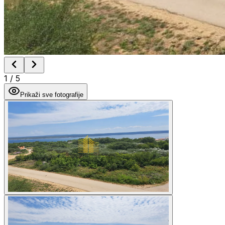
1
/
5
Prikaži sve fotografije