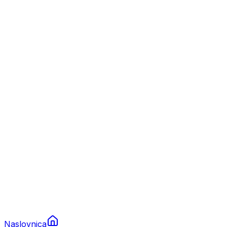
Nautika
Plovila
Charter
Prikolice za plovila
Brodski rezervni dijelovi
Nautička oprema
Brodski motori
Turizam
Apartmani
Sobe
Kuće za odmor
Aranžmani
Naslovnica