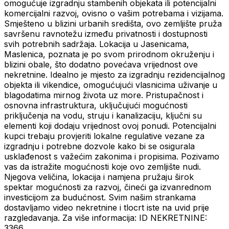
omogućuje izgradnju stambenih objekata ili potencijalni
komercijalni razvoj, ovisno o vašim potrebama i vizijama.
Smješteno u blizini urbanih središta, ovo zemljište pruža
savršenu ravnotežu između privatnosti i dostupnosti
svih potrebnih sadržaja. Lokacija u Jasenicama,
Maslenica, poznata je po svom prirodnom okruženju i
blizini obale, što dodatno povećava vrijednost ove
nekretnine. Idealno je mjesto za izgradnju rezidencijalnog
objekta ili vikendice, omogućujući vlasnicima uživanje u
blagodatima mirnog života uz more. Pristupačnost i
osnovna infrastruktura, uključujući mogućnosti
priključenja na vodu, struju i kanalizaciju, ključni su
elementi koji dodaju vrijednost ovoj ponudi. Potencijalni
kupci trebaju provjeriti lokalne regulative vezane za
izgradnju i potrebne dozvole kako bi se osigurala
usklađenost s važećim zakonima i propisima. Pozivamo
vas da istražite mogućnosti koje ovo zemljište nudi.
Njegova veličina, lokacija i namjena pružaju širok
spektar mogućnosti za razvoj, čineći ga izvanrednom
investicijom za budućnost. Svim našim strankama
dostavljamo video nekretnine i tlocrt iste na uvid prije
razgledavanja. Za više informacija: ID NEKRETNINE:
3366