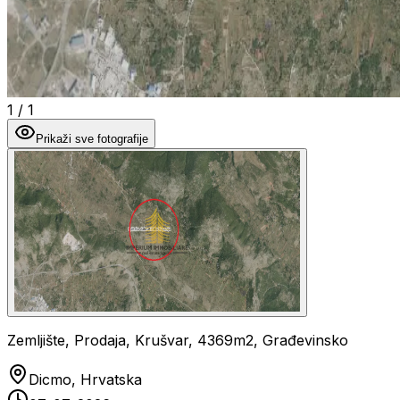
1
/
1
Prikaži sve fotografije
Zemljište, Prodaja, Krušvar, 4369m2, Građevinsko
Dicmo, Hrvatska