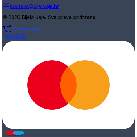
podrska@bijelojaje.hr
© 2026 Bijelo Jaje. Sva prava pridržana.