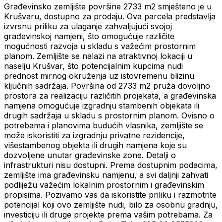
Građevinsko zemljište površine 2733 m2 smješteno je u
Krušvaru, dostupno za prodaju. Ova parcela predstavlja
izvrsnu priliku za ulaganje zahvaljujući svojoj
građevinskoj namjeni, što omogućuje različite
mogućnosti razvoja u skladu s važećim prostornim
planom. Zemljište se nalazi na atraktivnoj lokaciji u
naselju Krušvar, što potencijalnim kupcima nudi
prednost mirnog okruženja uz istovremenu blizinu
ključnih sadržaja. Površina od 2733 m2 pruža dovoljno
prostora za realizaciju različitih projekata, a građevinska
namjena omogućuje izgradnju stambenih objekata ili
drugih sadržaja u skladu s prostornim planom. Ovisno o
potrebama i planovima budućih vlasnika, zemljište se
može iskoristiti za izgradnju privatne rezidencije,
višestambenog objekta ili drugih namjena koje su
dozvoljene unutar građevinske zone. Detalji o
infrastrukturi nisu dostupni. Prema dostupnim podacima,
zemljište ima građevinsku namjenu, a svi daljnji zahvati
podliježu važećim lokalnim prostornim i građevinskim
propisima. Pozivamo vas da iskoristite priliku i razmotrite
potencijal koji ovo zemljište nudi, bilo za osobnu gradnju,
investiciju ili druge projekte prema vašim potrebama. Za