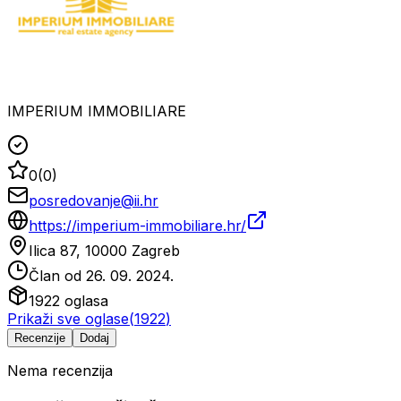
IMPERIUM IMMOBILIARE
0
(
0
)
posredovanje@ii.hr
https://imperium-immobiliare.hr/
Ilica 87, 10000 Zagreb
Član od
26. 09. 2024.
1922
oglasa
Prikaži sve oglase
(
1922
)
Recenzije
Dodaj
Nema recenzija