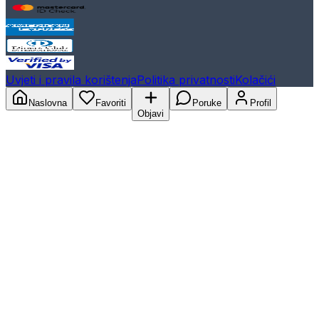
Uvjeti i pravila korištenja
Politika privatnosti
Kolačići
Naslovna
Favoriti
Poruke
Profil
Objavi