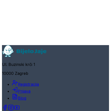
Ul. Buzinski krči 1
10000 Zagreb
Registracija
Prijava
Blog