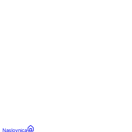
Nautika
Plovila
Charter
Prikolice za plovila
Brodski rezervni dijelovi
Nautička oprema
Brodski motori
Turizam
Apartmani
Sobe
Kuće za odmor
Aranžmani
Naslovnica