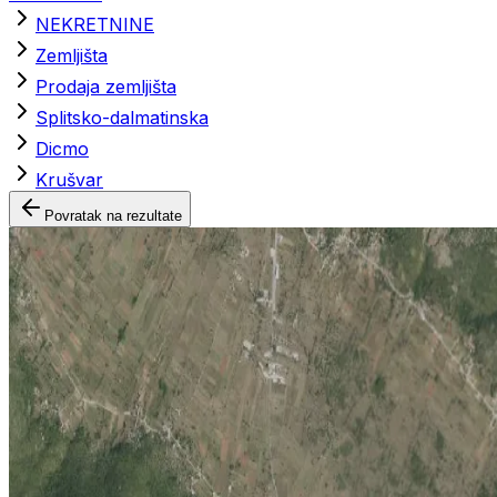
NEKRETNINE
Zemljišta
Prodaja zemljišta
Splitsko-dalmatinska
Dicmo
Krušvar
Povratak na rezultate