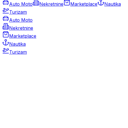
Auto Moto
Nekretnine
Marketplace
Nautika
Turizam
Auto Moto
Nekretnine
Marketplace
Nautika
Turizam
Auto Moto
Rabljeni automobili
Novi automobili
Motocikli / motori
Gospodarska vozila
Rezervni dijelovi i oprema
Kamperi i kamp prikolice