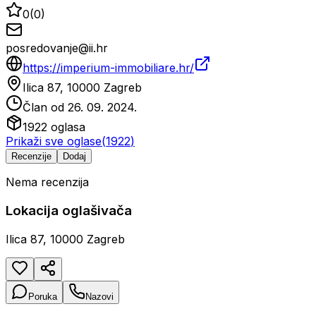
0
(
0
)
posredovanje@ii.hr
https://imperium-immobiliare.hr/
Ilica 87, 10000 Zagreb
Član od
26. 09. 2024.
1922
oglasa
Prikaži sve oglase
(
1922
)
Recenzije
Dodaj
Nema recenzija
Lokacija oglašivača
Ilica 87, 10000 Zagreb
Poruka
Nazovi