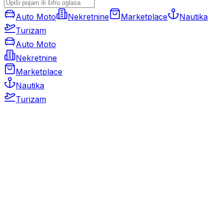
Auto Moto
Nekretnine
Marketplace
Nautika
Turizam
Auto Moto
Nekretnine
Marketplace
Nautika
Turizam
Auto Moto
Rabljeni automobili
Novi automobili
Motocikli / motori
Gospodarska vozila
Rezervni dijelovi i oprema
Kamperi i kamp prikolice