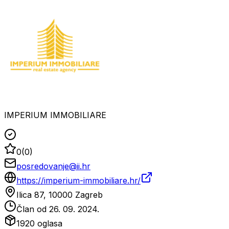
IMPERIUM IMMOBILIARE
0
(
0
)
posredovanje@ii.hr
https://imperium-immobiliare.hr/
Ilica 87, 10000 Zagreb
Član od
26. 09. 2024.
1920
oglasa