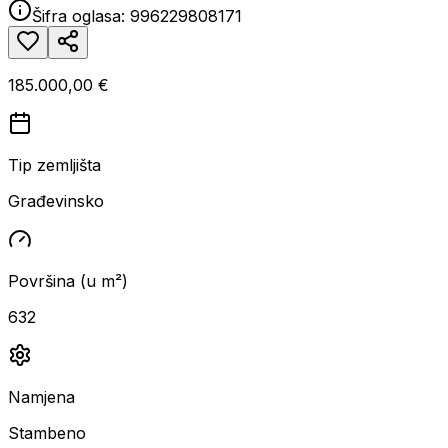
Šifra oglasa:
996229808171
185.000,00 €
Tip zemljišta
Građevinsko
Površina (u m²)
632
Namjena
Stambeno