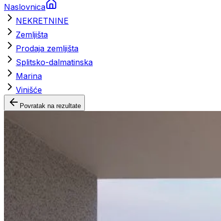
Naslovnica
NEKRETNINE
Zemljišta
Prodaja zemljišta
Splitsko-dalmatinska
Marina
Vinišće
Povratak na rezultate