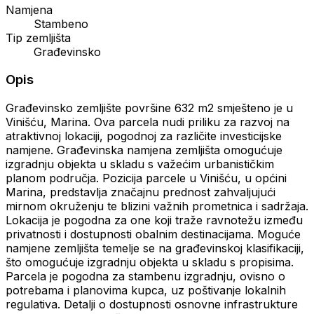
Namjena
Stambeno
Tip zemljišta
Građevinsko
Opis
Građevinsko zemljište površine 632 m2 smješteno je u
Vinišću, Marina. Ova parcela nudi priliku za razvoj na
atraktivnoj lokaciji, pogodnoj za različite investicijske
namjene. Građevinska namjena zemljišta omogućuje
izgradnju objekta u skladu s važećim urbanističkim
planom područja. Pozicija parcele u Vinišću, u općini
Marina, predstavlja značajnu prednost zahvaljujući
mirnom okruženju te blizini važnih prometnica i sadržaja.
Lokacija je pogodna za one koji traže ravnotežu između
privatnosti i dostupnosti obalnim destinacijama. Moguće
namjene zemljišta temelje se na građevinskoj klasifikaciji,
što omogućuje izgradnju objekta u skladu s propisima.
Parcela je pogodna za stambenu izgradnju, ovisno o
potrebama i planovima kupca, uz poštivanje lokalnih
regulativa. Detalji o dostupnosti osnovne infrastrukture