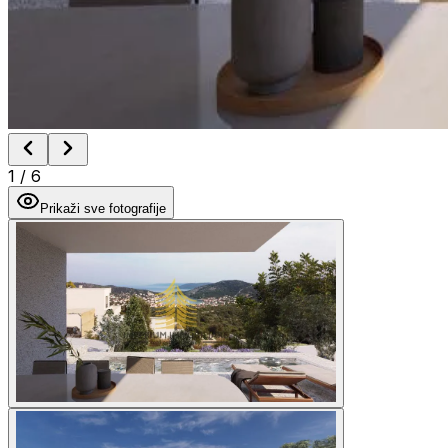
1
/
6
Prikaži sve fotografije