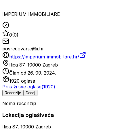
IMPERIUM IMMOBILIARE
0
(
0
)
posredovanje@ii.hr
https://imperium-immobiliare.hr/
Ilica 87, 10000 Zagreb
Član od
26. 09. 2024.
1920
oglasa
Prikaži sve oglase
(
1920
)
Recenzije
Dodaj
Nema recenzija
Lokacija oglašivača
Ilica 87, 10000 Zagreb