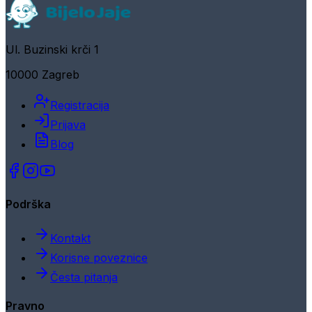
Ul. Buzinski krči 1
10000 Zagreb
Registracija
Prijava
Blog
Podrška
Kontakt
Korisne poveznice
Česta pitanja
Pravno