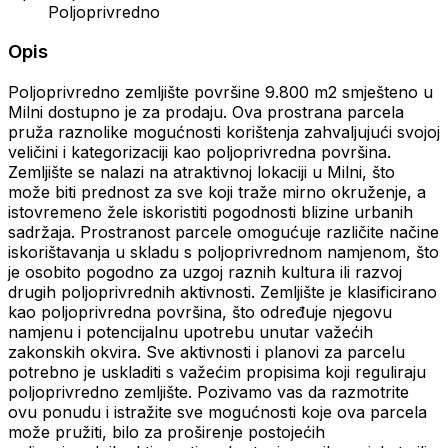
Poljoprivredno
Opis
Poljoprivredno zemljište površine 9.800 m2 smješteno u
Milni dostupno je za prodaju. Ova prostrana parcela
pruža raznolike mogućnosti korištenja zahvaljujući svojoj
veličini i kategorizaciji kao poljoprivredna površina.
Zemljište se nalazi na atraktivnoj lokaciji u Milni, što
može biti prednost za sve koji traže mirno okruženje, a
istovremeno žele iskoristiti pogodnosti blizine urbanih
sadržaja. Prostranost parcele omogućuje različite načine
iskorištavanja u skladu s poljoprivrednom namjenom, što
je osobito pogodno za uzgoj raznih kultura ili razvoj
drugih poljoprivrednih aktivnosti. Zemljište je klasificirano
kao poljoprivredna površina, što određuje njegovu
namjenu i potencijalnu upotrebu unutar važećih
zakonskih okvira. Sve aktivnosti i planovi za parcelu
potrebno je uskladiti s važećim propisima koji reguliraju
poljoprivredno zemljište. Pozivamo vas da razmotrite
ovu ponudu i istražite sve mogućnosti koje ova parcela
može pružiti, bilo za proširenje postojećih