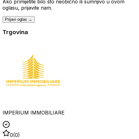
Ako primijetite bilo što neobično ili sumnjivo u ovom
oglasu, prijavite nam.
Prijavi oglas →
Trgovina
IMPERIUM IMMOBILIARE
0
(
0
)