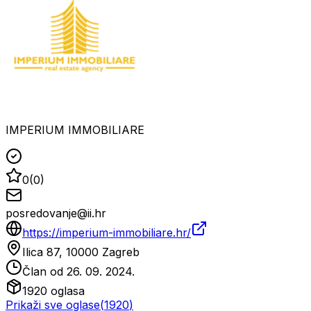
IMPERIUM IMMOBILIARE
0
(
0
)
posredovanje@ii.hr
https://imperium-immobiliare.hr/
Ilica 87, 10000 Zagreb
Član od
26. 09. 2024.
1920
oglasa
Prikaži sve oglase
(
1920
)