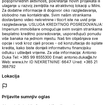
poljoprivrednih aktivnosti, pokretanje novih projekata ili
ulaganje u razvoj zemljišta na atraktivnoj lokaciji u Milni.
Za dodatne informacije ili dogovor oko razgledavanja,
slobodno nas kontaktirajte. Svim našim strankama
dostavljamo video nekretnine i tlocrt iste na uvid prije
razgledavanja. USLUGA KREDITNOG POSREDOVANJA:
Imperium immobiliare omogućuje svim svojim strankama
besplatno kreditno posredovanje, uspoređujući ponudu
više banaka na jednom mjestu. Naš tim objašnjava sve
opcije i vodi kroz cijeli proces - od konzultacija do isplate
kredita, kako biste donijeli informativnu financijsku
odluku i uštedjeli vrijeme. Za više informacija: Antonio
Duka Tel: +385 99 8555300 Email: antonio.duka@ii.hr
Web: www.ii.hr ID NEKRETNINE: 6647 Ured: +385 21
388792
Lokacija
Prijavite sumnjiv oglas