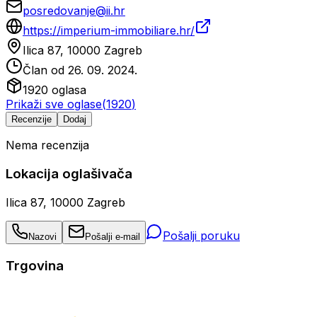
posredovanje@ii.hr
https://imperium-immobiliare.hr/
Ilica 87, 10000 Zagreb
Član od
26. 09. 2024.
1920
oglasa
Prikaži sve oglase
(
1920
)
Recenzije
Dodaj
Nema recenzija
Lokacija oglašivača
Ilica 87, 10000 Zagreb
Pošalji poruku
Nazovi
Pošalji e-mail
Trgovina