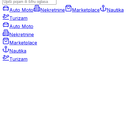
Auto Moto
Nekretnine
Marketplace
Nautika
Turizam
Auto Moto
Nekretnine
Marketplace
Nautika
Turizam
Auto Moto
Rabljeni automobili
Novi automobili
Motocikli / motori
Gospodarska vozila
Rezervni dijelovi i oprema
Kamperi i kamp prikolice