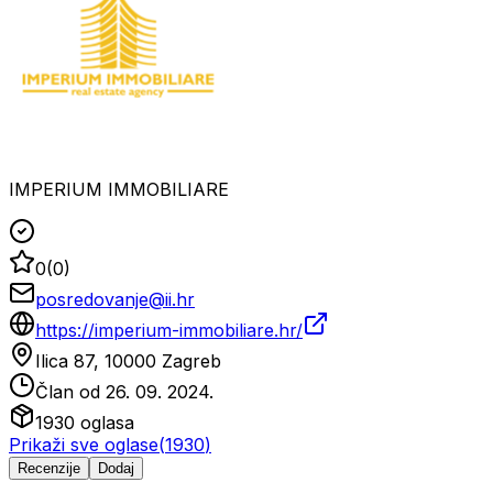
IMPERIUM IMMOBILIARE
0
(
0
)
posredovanje@ii.hr
https://imperium-immobiliare.hr/
Ilica 87, 10000 Zagreb
Član od
26. 09. 2024.
1930
oglasa
Prikaži sve oglase
(
1930
)
Recenzije
Dodaj