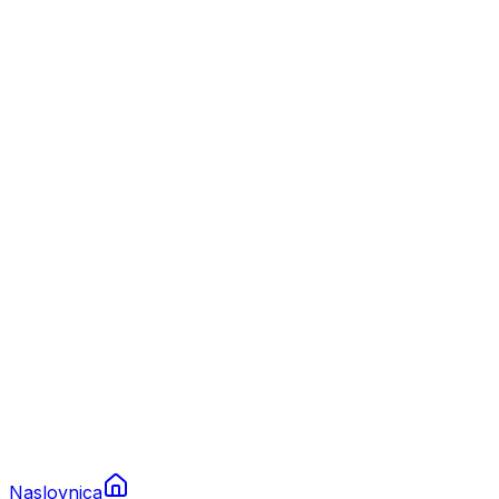
Nautika
Plovila
Charter
Prikolice za plovila
Brodski rezervni dijelovi
Nautička oprema
Brodski motori
Turizam
Apartmani
Sobe
Kuće za odmor
Aranžmani
Naslovnica