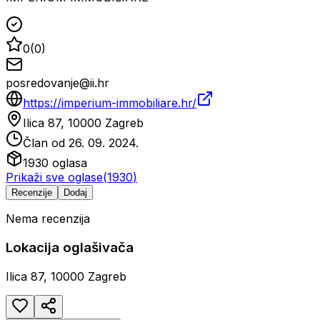
0
(
0
)
posredovanje@ii.hr
https://imperium-immobiliare.hr/
Ilica 87, 10000 Zagreb
Član od
26. 09. 2024.
1930
oglasa
Prikaži sve oglase
(
1930
)
Recenzije
Dodaj
Nema recenzija
Lokacija oglašivača
Ilica 87, 10000 Zagreb