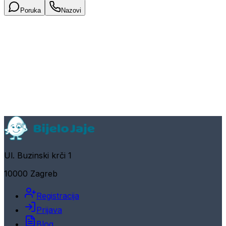
Poruka
Nazovi
Ul. Buzinski krči 1
10000 Zagreb
Registracija
Prijava
Blog