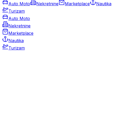
Auto Moto
Nekretnine
Marketplace
Nautika
Turizam
Auto Moto
Nekretnine
Marketplace
Nautika
Turizam
Auto Moto
Rabljeni automobili
Novi automobili
Motocikli / motori
Gospodarska vozila
Rezervni dijelovi i oprema
Kamperi i kamp prikolice