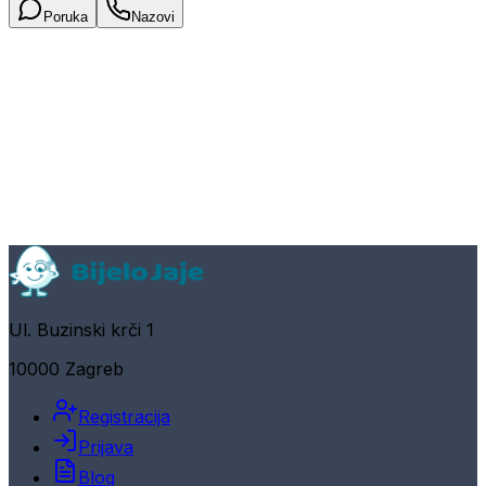
Poruka
Nazovi
Ul. Buzinski krči 1
10000 Zagreb
Registracija
Prijava
Blog