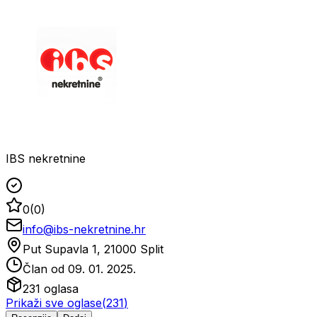
IBS nekretnine
0
(
0
)
info@ibs-nekretnine.hr
Put Supavla 1, 21000 Split
Član od
09. 01. 2025.
231
oglasa
Prikaži sve oglase
(
231
)