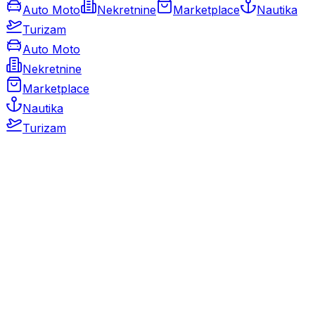
Auto Moto
Nekretnine
Marketplace
Nautika
Turizam
Auto Moto
Nekretnine
Marketplace
Nautika
Turizam
Auto Moto
Rabljeni automobili
Novi automobili
Motocikli / motori
Gospodarska vozila
Rezervni dijelovi i oprema
Kamperi i kamp prikolice