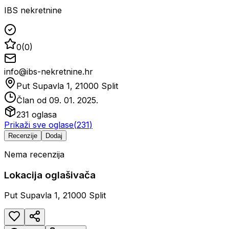
IBS nekretnine
0
(
0
)
info@ibs-nekretnine.hr
Put Supavla 1, 21000 Split
Član od
09. 01. 2025.
231
oglasa
Prikaži sve oglase
(
231
)
Recenzije
Dodaj
Nema recenzija
Lokacija oglašivača
Put Supavla 1, 21000 Split