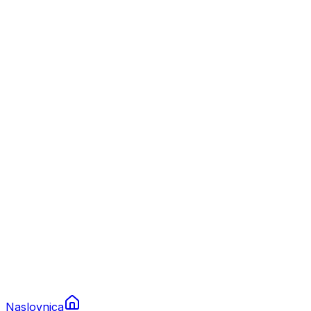
Nautika
Plovila
Charter
Prikolice za plovila
Brodski rezervni dijelovi
Nautička oprema
Brodski motori
Turizam
Apartmani
Sobe
Kuće za odmor
Aranžmani
Naslovnica