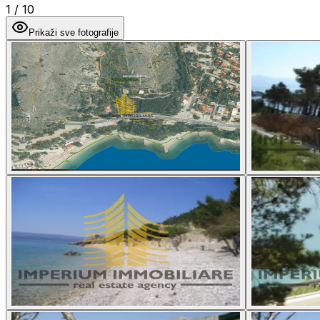
1
/
10
Prikaži sve fotografije