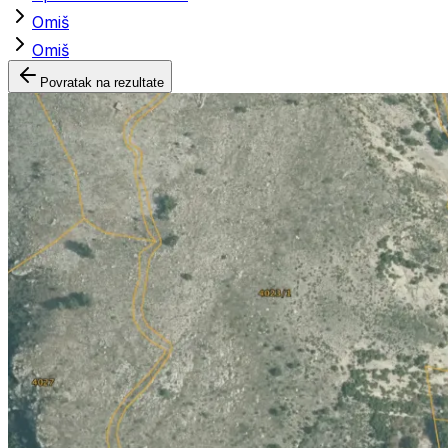
Omiš
Omiš
Povratak na rezultate