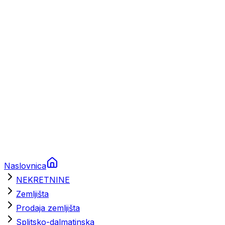
Prikolice za plovila
Brodski rezervni dijelovi
Nautička oprema
Brodski motori
Turizam
Apartmani
Sobe
Kuće za odmor
Aranžmani
Naslovnica
NEKRETNINE
Zemljišta
Prodaja zemljišta
Splitsko-dalmatinska