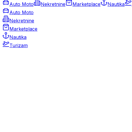
Auto Moto
Nekretnine
Marketplace
Nautika
Auto Moto
Nekretnine
Marketplace
Nautika
Turizam
Auto Moto
Rabljeni automobili
Novi automobili
Motocikli / motori
Gospodarska vozila
Rezervni dijelovi i oprema
Kamperi i kamp prikolice
Oldtimeri