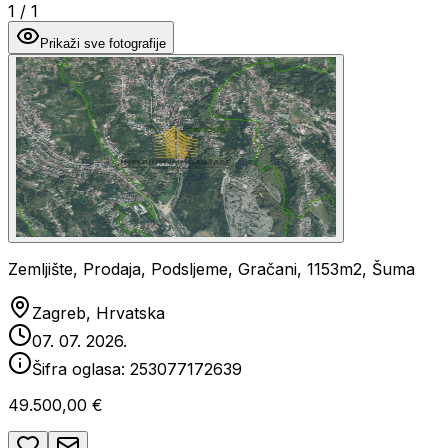
1
/
1
Prikaži sve fotografije
Zemljište, Prodaja, Podsljeme, Gračani, 1153m2, Šuma
Zagreb, Hrvatska
07. 07. 2026.
Šifra oglasa:
253077172639
49.500,00 €