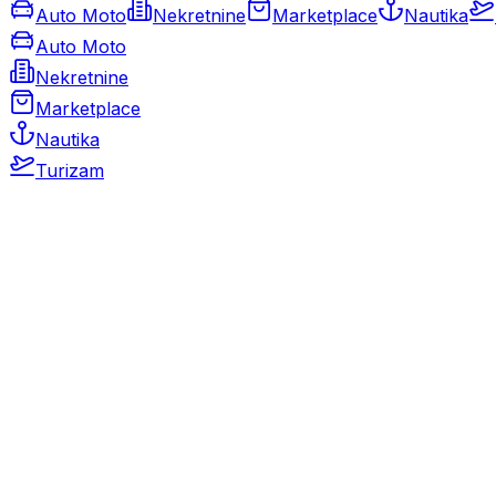
Auto Moto
Nekretnine
Marketplace
Nautika
Auto Moto
Nekretnine
Marketplace
Nautika
Turizam
Auto Moto
Rabljeni automobili
Novi automobili
Motocikli / motori
Gospodarska vozila
Rezervni dijelovi i oprema
Kamperi i kamp prikolice
Oldtimeri