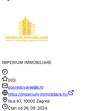
IMPERIUM IMMOBILIARE
0
(
0
)
posredovanje@ii.hr
https://imperium-immobiliare.hr/
Ilica 87, 10000 Zagreb
Član od
26. 09. 2024.