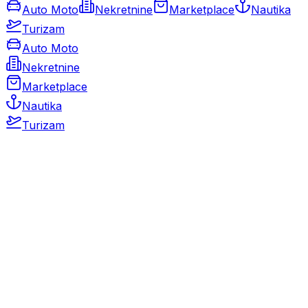
Auto Moto
Nekretnine
Marketplace
Nautika
Turizam
Auto Moto
Nekretnine
Marketplace
Nautika
Turizam
Auto Moto
Rabljeni automobili
Novi automobili
Motocikli / motori
Gospodarska vozila
Rezervni dijelovi i oprema
Kamperi i kamp prikolice