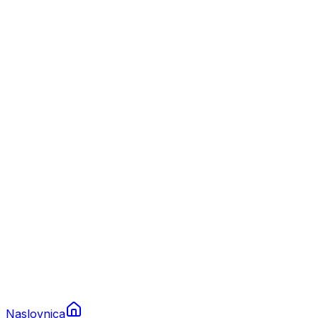
Nautika
Plovila
Charter
Prikolice za plovila
Brodski rezervni dijelovi
Nautička oprema
Brodski motori
Turizam
Apartmani
Sobe
Kuće za odmor
Aranžmani
Naslovnica