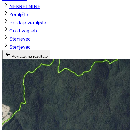
NEKRETNINE
Zemljišta
Prodaja zemljišta
Grad zagreb
Stenjevec
Stenjevec
Povratak na rezultate