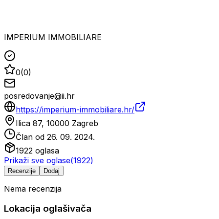
IMPERIUM IMMOBILIARE
0
(
0
)
posredovanje@ii.hr
https://imperium-immobiliare.hr/
Ilica 87, 10000 Zagreb
Član od
26. 09. 2024.
1922
oglasa
Prikaži sve oglase
(
1922
)
Recenzije
Dodaj
Nema recenzija
Lokacija oglašivača