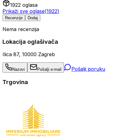
1922
oglasa
Prikaži sve oglase
(
1922
)
Recenzije
Dodaj
Nema recenzija
Lokacija oglašivača
Ilica 87, 10000 Zagreb
Pošalji poruku
Nazovi
Pošalji e-mail
Trgovina