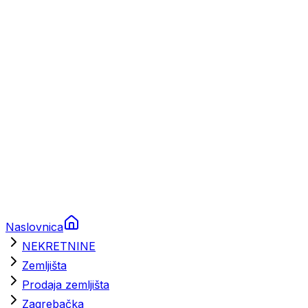
Prikolice za plovila
Brodski rezervni dijelovi
Nautička oprema
Brodski motori
Turizam
Apartmani
Sobe
Kuće za odmor
Aranžmani
Naslovnica
NEKRETNINE
Zemljišta
Prodaja zemljišta
Zagrebačka