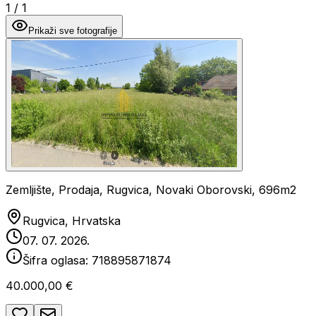
1
/
1
Prikaži sve fotografije
Zemljište, Prodaja, Rugvica, Novaki Oborovski, 696m2
Rugvica, Hrvatska
07. 07. 2026.
Šifra oglasa:
718895871874
40.000,00 €