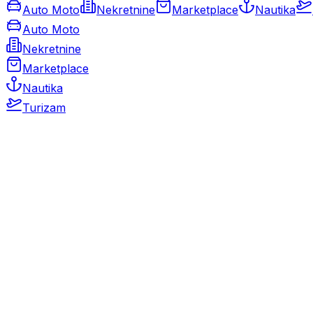
Auto Moto
Nekretnine
Marketplace
Nautika
Auto Moto
Nekretnine
Marketplace
Nautika
Turizam
Auto Moto
Rabljeni automobili
Novi automobili
Motocikli / motori
Gospodarska vozila
Rezervni dijelovi i oprema
Kamperi i kamp prikolice
Oldtimeri