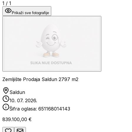
1
/
1
Prikaži sve fotografije
Zemljište Prodaja Saldun 2797 m2
Saldun
10. 07. 2026.
Šifra oglasa:
651168014143
839.100,00 €