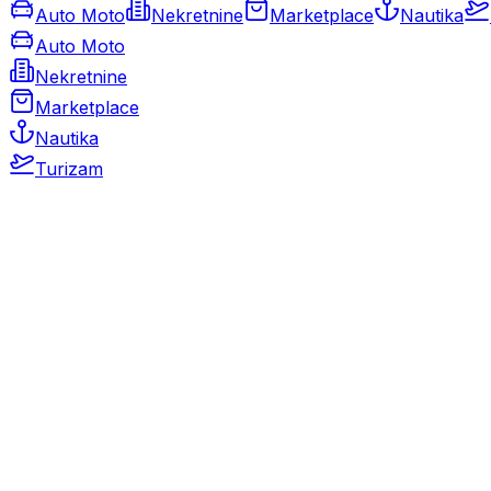
Auto Moto
Nekretnine
Marketplace
Nautika
Auto Moto
Nekretnine
Marketplace
Nautika
Turizam
Auto Moto
Rabljeni automobili
Novi automobili
Motocikli / motori
Gospodarska vozila
Rezervni dijelovi i oprema
Kamperi i kamp prikolice
Oldtimeri