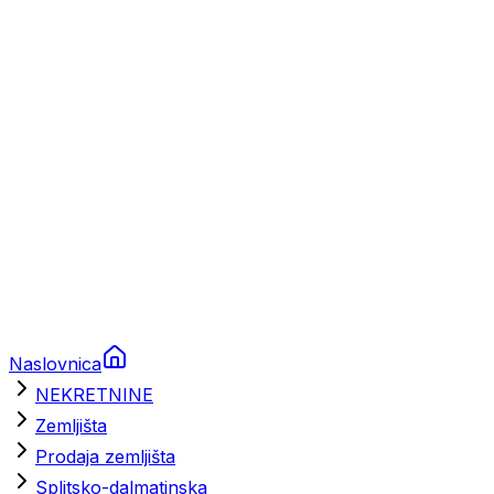
Prikolice za plovila
Brodski rezervni dijelovi
Nautička oprema
Brodski motori
Turizam
Apartmani
Sobe
Kuće za odmor
Aranžmani
Naslovnica
NEKRETNINE
Zemljišta
Prodaja zemljišta
Splitsko-dalmatinska