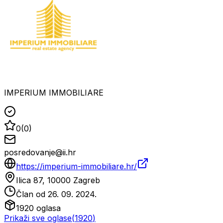
IMPERIUM IMMOBILIARE
0
(
0
)
posredovanje@ii.hr
https://imperium-immobiliare.hr/
Ilica 87, 10000 Zagreb
Član od
26. 09. 2024.
1920
oglasa
Prikaži sve oglase
(
1920
)