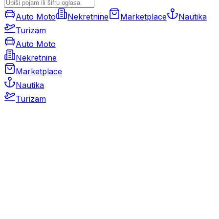
Auto Moto
Nekretnine
Marketplace
Nautika
Turizam
Auto Moto
Nekretnine
Marketplace
Nautika
Turizam
Auto Moto
Rabljeni automobili
Novi automobili
Motocikli / motori
Gospodarska vozila
Rezervni dijelovi i oprema
Kamperi i kamp prikolice