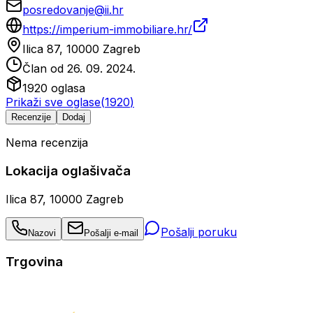
posredovanje@ii.hr
https://imperium-immobiliare.hr/
Ilica 87, 10000 Zagreb
Član od
26. 09. 2024.
1920
oglasa
Prikaži sve oglase
(
1920
)
Recenzije
Dodaj
Nema recenzija
Lokacija oglašivača
Ilica 87, 10000 Zagreb
Pošalji poruku
Nazovi
Pošalji e-mail
Trgovina