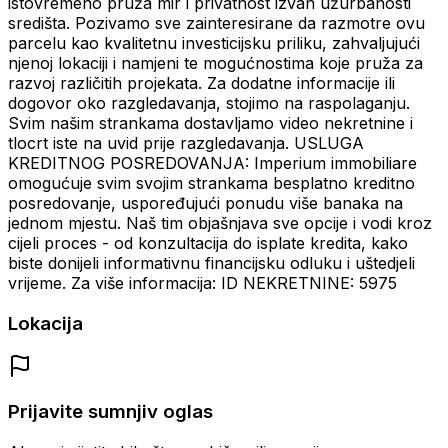
istovremeno pruža mir i privatnost izvan užurbanosti
središta. Pozivamo sve zainteresirane da razmotre ovu
parcelu kao kvalitetnu investicijsku priliku, zahvaljujući
njenoj lokaciji i namjeni te mogućnostima koje pruža za
razvoj različitih projekata. Za dodatne informacije ili
dogovor oko razgledavanja, stojimo na raspolaganju.
Svim našim strankama dostavljamo video nekretnine i
tlocrt iste na uvid prije razgledavanja. USLUGA
KREDITNOG POSREDOVANJA: Imperium immobiliare
omogućuje svim svojim strankama besplatno kreditno
posredovanje, uspoređujući ponudu više banaka na
jednom mjestu. Naš tim objašnjava sve opcije i vodi kroz
cijeli proces - od konzultacija do isplate kredita, kako
biste donijeli informativnu financijsku odluku i uštedjeli
vrijeme. Za više informacija: ID NEKRETNINE: 5975
Lokacija
Prijavite sumnjiv oglas