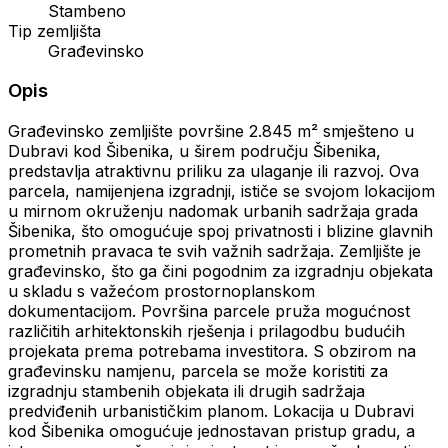
Stambeno
Tip zemljišta
Građevinsko
Opis
Građevinsko zemljište površine 2.845 m² smješteno u
Dubravi kod Šibenika, u širem području Šibenika,
predstavlja atraktivnu priliku za ulaganje ili razvoj. Ova
parcela, namijenjena izgradnji, ističe se svojom lokacijom
u mirnom okruženju nadomak urbanih sadržaja grada
Šibenika, što omogućuje spoj privatnosti i blizine glavnih
prometnih pravaca te svih važnih sadržaja. Zemljište je
građevinsko, što ga čini pogodnim za izgradnju objekata
u skladu s važećom prostornoplanskom
dokumentacijom. Površina parcele pruža mogućnost
različitih arhitektonskih rješenja i prilagodbu budućih
projekata prema potrebama investitora. S obzirom na
građevinsku namjenu, parcela se može koristiti za
izgradnju stambenih objekata ili drugih sadržaja
predviđenih urbanističkim planom. Lokacija u Dubravi
kod Šibenika omogućuje jednostavan pristup gradu, a