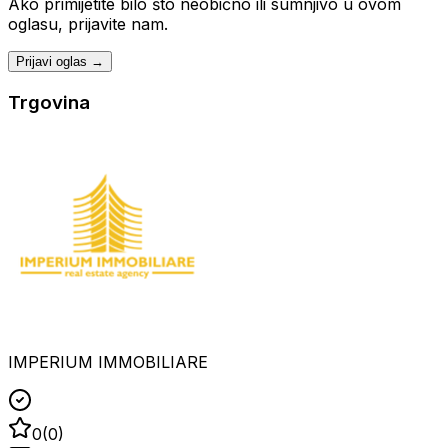
Ako primijetite bilo što neobično ili sumnjivo u ovom
oglasu, prijavite nam.
Prijavi oglas →
Trgovina
IMPERIUM IMMOBILIARE
0
(
0
)