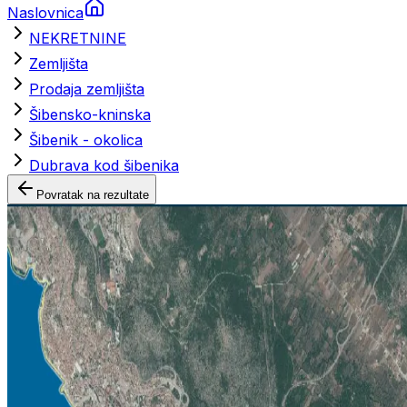
Naslovnica
NEKRETNINE
Zemljišta
Prodaja zemljišta
Šibensko-kninska
Šibenik - okolica
Dubrava kod šibenika
Povratak na rezultate