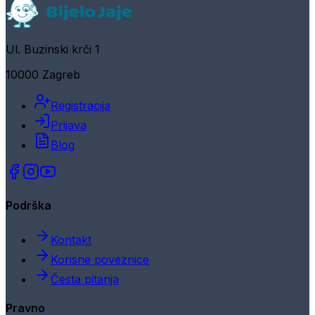
Ul. Buzinski krči 1
10000 Zagreb
Registracija
Prijava
Blog
Podrška
Kontakt
Korisne poveznice
Česta pitanja
Pravno