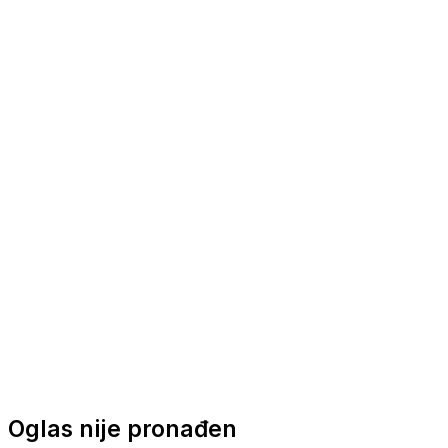
Nautička oprema
Brodski motori
Turizam
Apartmani
Sobe
Kuće za odmor
Aranžmani
Oglas nije pronađen