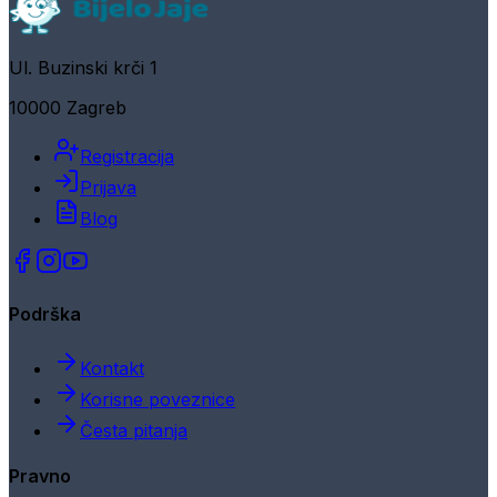
Ul. Buzinski krči 1
10000 Zagreb
Registracija
Prijava
Blog
Podrška
Kontakt
Korisne poveznice
Česta pitanja
Pravno