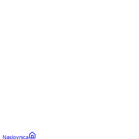
Nautika
Plovila
Charter
Prikolice za plovila
Brodski rezervni dijelovi
Nautička oprema
Brodski motori
Turizam
Apartmani
Sobe
Kuće za odmor
Aranžmani
Naslovnica