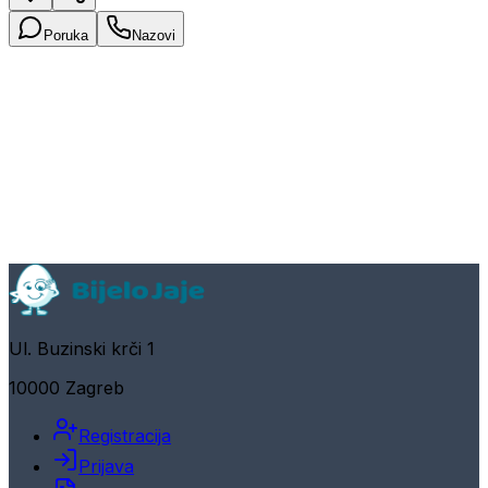
Poruka
Nazovi
Ul. Buzinski krči 1
10000 Zagreb
Registracija
Prijava