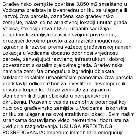
Građevinsko zemljište površine 3.850 m2 smješteno u
Vodicama predstavlja izvanrednu priliku za ulaganje ili
razvoj. Ova parcela, označena kao građevinsko
zemljište, nalazi se na atraktivnoj lokaciji unutar grada
Vodica, što osigurava blizinu urbanih sadržaja i
pogodnosti. Zemljište se ističe svojom površinom,
pružajući dovoljno prostora za različite mogućnosti
izgradnje ili razvoja prema važećoj građevinskoj namjeni.
Lokacija u Vodicama dodatno doprinosi vrijednosti
parcele, zahvaljujući razvijenoj infrastrukturi i dobroj
povezanosti s ostalim dijelovima grada. Građevinska
namjena zemljišta omogućuje izgradnju objekata
sukladno lokalnim urbanističkim planovima. Ova parcela
predstavlja odličan izbor za investitore, developere ili
privatne kupce koji traže zemljište za izgradnju
stambenih ili drugih objekata u perspektivnom
okruženju. Pozivamo vas da razmotrite potencijal koji
nudi ovo građevinsko zemljište u Vodicama i iskoristite
priliku za ulaganje na ovoj atraktivnoj lokaciji. Svim našim
strankama dostavljamo video nekretnine i tlocrt iste na
uvid prije razgledavanja. USLUGA KREDITNOG
POSREDOVANJA: Imperium immobiliare omogučuje