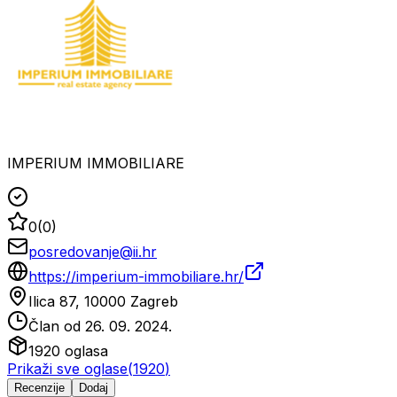
IMPERIUM IMMOBILIARE
0
(
0
)
posredovanje@ii.hr
https://imperium-immobiliare.hr/
Ilica 87, 10000 Zagreb
Član od
26. 09. 2024.
1920
oglasa
Prikaži sve oglase
(
1920
)
Recenzije
Dodaj