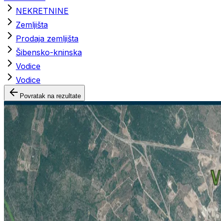
NEKRETNINE
Zemljišta
Prodaja zemljišta
Šibensko-kninska
Vodice
Vodice
Povratak na rezultate