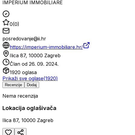
IMPERIUM IMMOBILIARE
0
(
0
)
posredovanje@ii.hr
https://imperium-immobiliare.hr/
Ilica 87, 10000 Zagreb
Član od
26. 09. 2024.
1920
oglasa
Prikaži sve oglase
(
1920
)
Recenzije
Dodaj
Nema recenzija
Lokacija oglašivača
Ilica 87, 10000 Zagreb