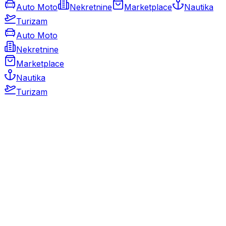
Auto Moto
Nekretnine
Marketplace
Nautika
Turizam
Auto Moto
Nekretnine
Marketplace
Nautika
Turizam
Auto Moto
Rabljeni automobili
Novi automobili
Motocikli / motori
Gospodarska vozila
Rezervni dijelovi i oprema
Kamperi i kamp prikolice