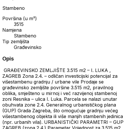
Stambeno
Površina (u m²)
3515
Namjena
Stambeno
Tip zemljišta
Građevinsko
Opis
️ GRAĐEVINSKO ZEMLJIŠTE 3.515 m2 – I. LUKA ,
ZAGREB Zona 2.4. – odličan investicijski potencijal za
višestambenu gradnju / urbane vile Prodaje se
građevinsko zemljište površine 3.515 m2, pravilnog
oblika, smješteno u mirnoj i već razvijenoj stambenoj
zoni Resnika – ulica I. Luka. Parcela se nalazi unutar
obuhvata zone 2.4. Generalnog urbanističkog plana
(GUP) Grada Zagreba, što omogućuje gradnju većeg
višestambenog objekta ili više manjih stambenih jedinica
(npr. urbanih vila). URBANISTIČKI PARAMETRI – GUP
ZAGREB (zona 2.4.) Parametar Vrijednost za 3.515 m2