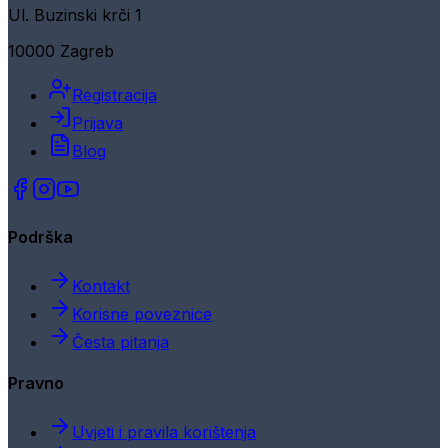
Ul. Buzinski krči 1
10000 Zagreb
Registracija
Prijava
Blog
Podrška
Kontakt
Korisne poveznice
Česta pitanja
Pravno
Uvjeti i pravila korištenja