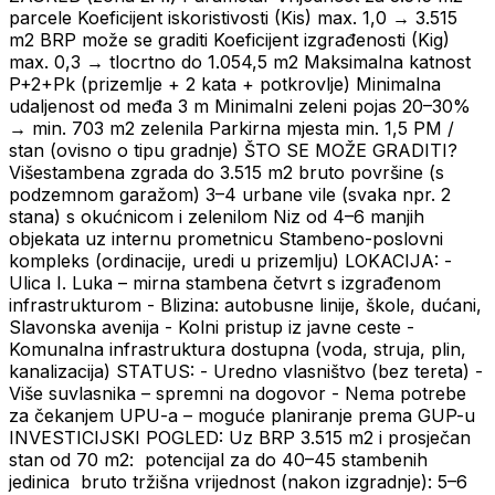
parcele Koeficijent iskoristivosti (Kis) max. 1,0 → 3.515
m2 BRP može se graditi Koeficijent izgrađenosti (Kig)
max. 0,3 → tlocrtno do 1.054,5 m2 Maksimalna katnost
P+2+Pk (prizemlje + 2 kata + potkrovlje) Minimalna
udaljenost od međa 3 m Minimalni zeleni pojas 20–30%
→ min. 703 m2 zelenila Parkirna mjesta min. 1,5 PM /
stan (ovisno o tipu gradnje) ŠTO SE MOŽE GRADITI?
Višestambena zgrada do 3.515 m2 bruto površine (s
podzemnom garažom) 3–4 urbane vile (svaka npr. 2
stana) s okućnicom i zelenilom Niz od 4–6 manjih
objekata uz internu prometnicu Stambeno-poslovni
kompleks (ordinacije, uredi u prizemlju) LOKACIJA: -
Ulica I. Luka – mirna stambena četvrt s izgrađenom
infrastrukturom - Blizina: autobusne linije, škole, dućani,
Slavonska avenija - Kolni pristup iz javne ceste -
Komunalna infrastruktura dostupna (voda, struja, plin,
kanalizacija) STATUS: - Uredno vlasništvo (bez tereta) -
Više suvlasnika – spremni na dogovor - Nema potrebe
za čekanjem UPU-a – moguće planiranje prema GUP-u
INVESTICIJSKI POGLED: Uz BRP 3.515 m2 i prosječan
stan od 70 m2: ️ potencijal za do 40–45 stambenih
jedinica ️ bruto tržišna vrijednost (nakon izgradnje): 5–6