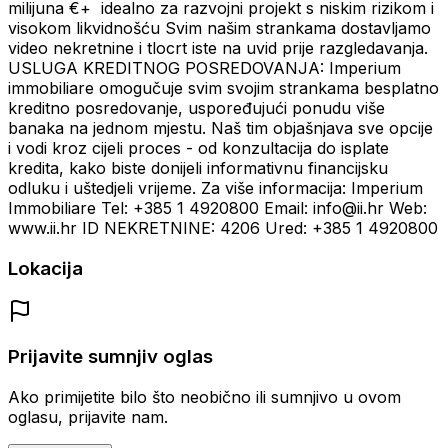
milijuna €+ ️ idealno za razvojni projekt s niskim rizikom i
visokom likvidnošću Svim našim strankama dostavljamo
video nekretnine i tlocrt iste na uvid prije razgledavanja.
USLUGA KREDITNOG POSREDOVANJA: Imperium
immobiliare omogučuje svim svojim strankama besplatno
kreditno posredovanje, uspoređujući ponudu više
banaka na jednom mjestu. Naš tim objašnjava sve opcije
i vodi kroz cijeli proces - od konzultacija do isplate
kredita, kako biste donijeli informativnu financijsku
odluku i uštedjeli vrijeme. Za više informacija: Imperium
Immobiliare Tel: +385 1 4920800 Email: info@ii.hr Web:
www.ii.hr ID NEKRETNINE: 4206 Ured: +385 1 4920800
Lokacija
Prijavite sumnjiv oglas
Ako primijetite bilo što neobično ili sumnjivo u ovom
oglasu, prijavite nam.