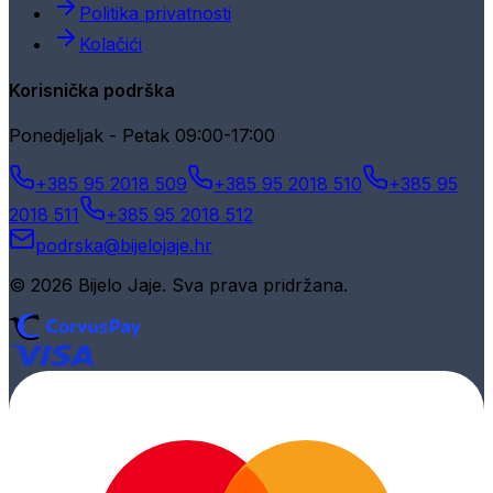
Politika privatnosti
Kolačići
Korisnička podrška
Ponedjeljak - Petak 09:00-17:00
+385 95 2018 509
+385 95 2018 510
+385 95
2018 511
+385 95 2018 512
podrska@bijelojaje.hr
© 2026 Bijelo Jaje. Sva prava pridržana.