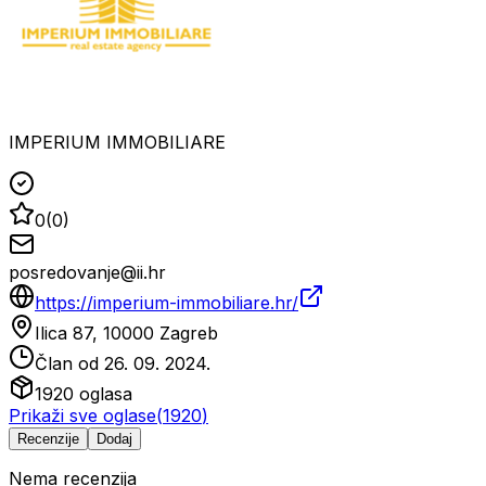
IMPERIUM IMMOBILIARE
0
(
0
)
posredovanje@ii.hr
https://imperium-immobiliare.hr/
Ilica 87, 10000 Zagreb
Član od
26. 09. 2024.
1920
oglasa
Prikaži sve oglase
(
1920
)
Recenzije
Dodaj
Nema recenzija