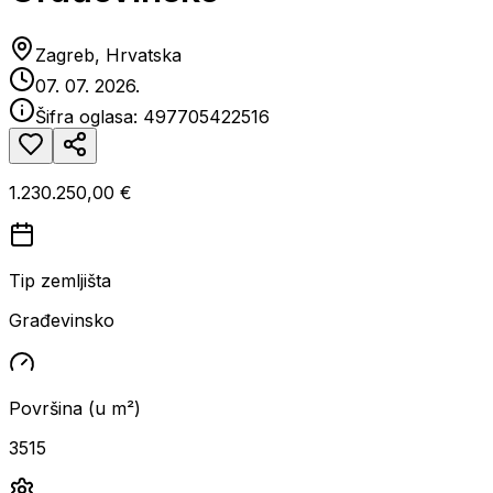
Zagreb, Hrvatska
07. 07. 2026.
Šifra oglasa:
497705422516
1.230.250,00 €
Tip zemljišta
Građevinsko
Površina (u m²)
3515