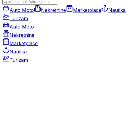
Auto Moto
Nekretnine
Marketplace
Nautika
Turizam
Auto Moto
Nekretnine
Marketplace
Nautika
Turizam
Auto Moto
Rabljeni automobili
Novi automobili
Motocikli / motori
Gospodarska vozila
Rezervni dijelovi i oprema
Kamperi i kamp prikolice