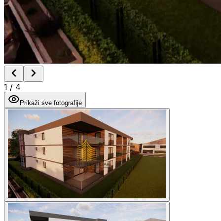
1
/
4
Prikaži sve fotografije