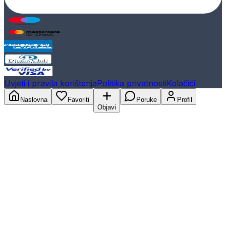
Uvjeti i pravila korištenja
Politika privatnosti
Kolačići
Naslovna
Favoriti
Poruke
Profil
Objavi