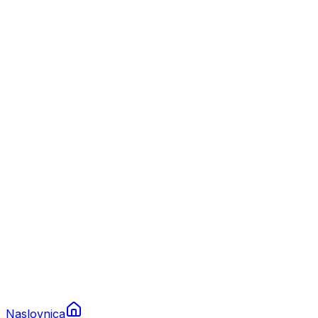
Nautika
Plovila
Charter
Prikolice za plovila
Brodski rezervni dijelovi
Nautička oprema
Brodski motori
Turizam
Apartmani
Sobe
Kuće za odmor
Aranžmani
Naslovnica