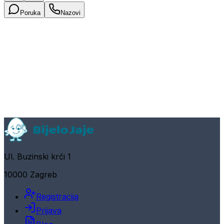
Poruka
Nazovi
Ul. Buzinski krči 1
10000 Zagreb
Registracija
Prijava