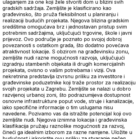
ulaganjem za one koji žele stvoriti dom u blizini svih
gradskih sadržaja. Zemljište je klasificirano kao
građevinsko, što pruža fleksibilnost u planiranju i
realizaciji budućih projekata. Njegova blizina gradskim
središtima omogućava brz i jednostavan pristup svim
potrebnim sadržajima, uključujući trgovine, škole i javni
prijevoz. Ovo područje je poznato po svojoj dobroj
povezanosti s ostatkom grada, što dodatno povećava
atraktivnost lokacije. S obzirom na građevinsku zonu,
zemljište nudi razne mogućnosti razvoja, uključujući
izgradnju stambenih objekata ili drugih komercijalnih
projekata, ovisno o vašim potrebama i viziji. Ova
nekretnina predstavlja izvrsnu priliku za investitore i
građevinske poduzetnike koji traže prostor za realizaciju
svojih projekata u Zagrebu. Zemljište se nalazi u dobro
razvijenoj urbanoj zoni, što podrazumijeva dostupnost
osnovne infrastrukture poput vode, struje i kanalizacije,
iako specifične informacije o tim uslugama nisu
navedene. Pozivamo vas da istražite potencijal koji ovo
zemljište nudi. Njegova iznimna lokacija i građevinska
klasifikacija pružaju raznolike mogućnosti za razvoj,
čineći ga idealnim izborom za razne namjene. Uložite u
budućnost i iskoristite ovu priliku za stvaranje nečeg