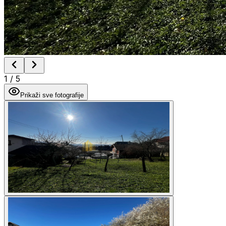
1
/
5
Prikaži sve fotografije