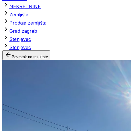
NEKRETNINE
Zemljišta
Prodaja zemljišta
Grad zagreb
Stenjevec
Stenjevec
Povratak na rezultate