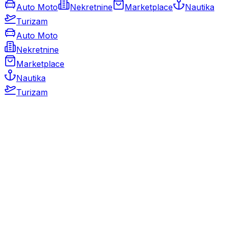
Auto Moto
Nekretnine
Marketplace
Nautika
Turizam
Auto Moto
Nekretnine
Marketplace
Nautika
Turizam
Auto Moto
Rabljeni automobili
Novi automobili
Motocikli / motori
Gospodarska vozila
Rezervni dijelovi i oprema
Kamperi i kamp prikolice