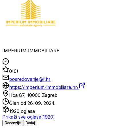
IMPERIUM IMMOBILIARE
0
(
0
)
posredovanje@ii.hr
https://imperium-immobiliare.hr/
Ilica 87, 10000 Zagreb
Član od
26. 09. 2024.
1920
oglasa
Prikaži sve oglase
(
1920
)
Recenzije
Dodaj