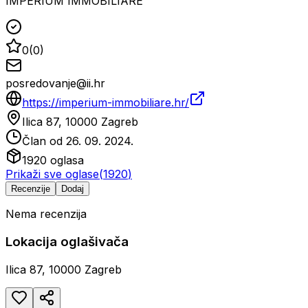
IMPERIUM IMMOBILIARE
0
(
0
)
posredovanje@ii.hr
https://imperium-immobiliare.hr/
Ilica 87, 10000 Zagreb
Član od
26. 09. 2024.
1920
oglasa
Prikaži sve oglase
(
1920
)
Recenzije
Dodaj
Nema recenzija
Lokacija oglašivača
Ilica 87, 10000 Zagreb