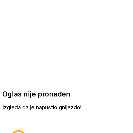
Apartmani
Sobe
Kuće za odmor
Aranžmani
Oglas nije pronađen
Izgleda da je napustio gnijezdo!