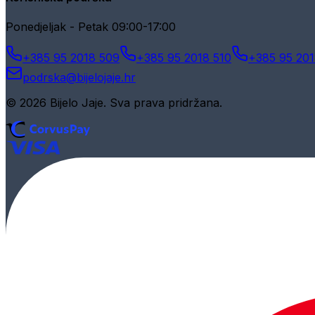
Ponedjeljak - Petak 09:00-17:00
+385 95 2018 509
+385 95 2018 510
+385 95 201
podrska@bijelojaje.hr
© 2026 Bijelo Jaje. Sva prava pridržana.