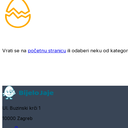
Vrati se na
početnu stranicu
ili odaberi neku od kategori
Ul. Buzinski krči 1
10000 Zagreb