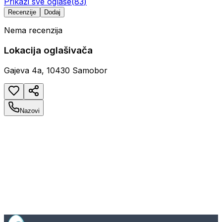
Prikaži sve oglase
(
83
)
Recenzije
Dodaj
Nema recenzija
Lokacija oglašivača
Gajeva 4a, 10430 Samobor
Nazovi