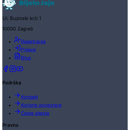
Ul. Buzinski krči 1
10000 Zagreb
Registracija
Prijava
Blog
Podrška
Kontakt
Korisne poveznice
Česta pitanja
Pravno