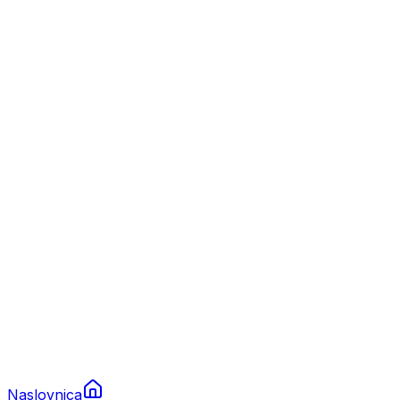
Nautika
Plovila
Charter
Prikolice za plovila
Brodski rezervni dijelovi
Nautička oprema
Brodski motori
Turizam
Apartmani
Sobe
Kuće za odmor
Aranžmani
Naslovnica