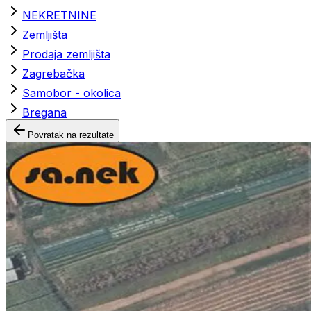
NEKRETNINE
Zemljišta
Prodaja zemljišta
Zagrebačka
Samobor - okolica
Bregana
Povratak na rezultate