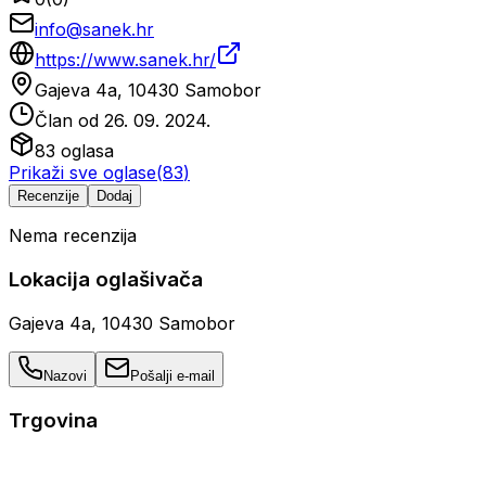
info@sanek.hr
https://www.sanek.hr/
Gajeva 4a, 10430 Samobor
Član od
26. 09. 2024.
83
oglasa
Prikaži sve oglase
(
83
)
Recenzije
Dodaj
Nema recenzija
Lokacija oglašivača
Gajeva 4a, 10430 Samobor
Nazovi
Pošalji e-mail
Trgovina