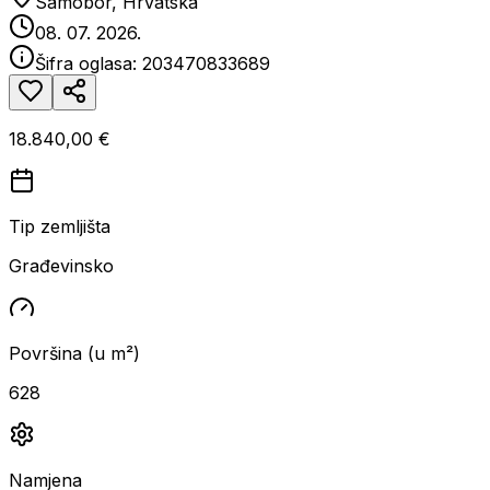
Samobor, Hrvatska
08. 07. 2026.
Šifra oglasa:
203470833689
18.840,00 €
Tip zemljišta
Građevinsko
Površina (u m²)
628
Namjena