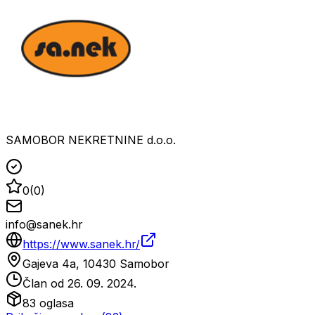
SAMOBOR NEKRETNINE d.o.o.
0
(
0
)
info@sanek.hr
https://www.sanek.hr/
Gajeva 4a, 10430 Samobor
Član od
26. 09. 2024.
83
oglasa