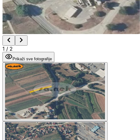
1
/
2
Prikaži sve fotografije