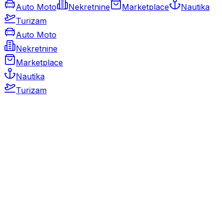
Auto Moto
Nekretnine
Marketplace
Nautika
Turizam
Auto Moto
Nekretnine
Marketplace
Nautika
Turizam
Auto Moto
Rabljeni automobili
Novi automobili
Motocikli / motori
Gospodarska vozila
Rezervni dijelovi i oprema
Kamperi i kamp prikolice