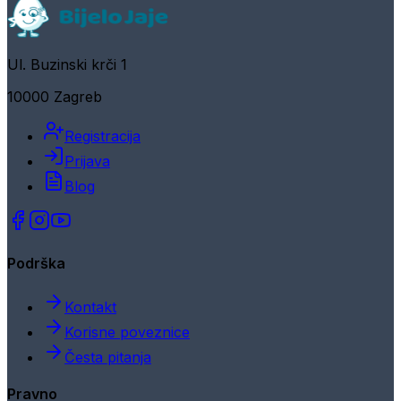
Ul. Buzinski krči 1
10000 Zagreb
Registracija
Prijava
Blog
Podrška
Kontakt
Korisne poveznice
Česta pitanja
Pravno