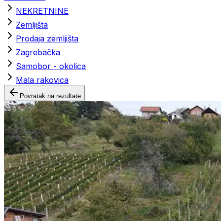
NEKRETNINE
Zemljišta
Prodaja zemljišta
Zagrebačka
Samobor - okolica
Mala rakovica
Povratak na rezultate