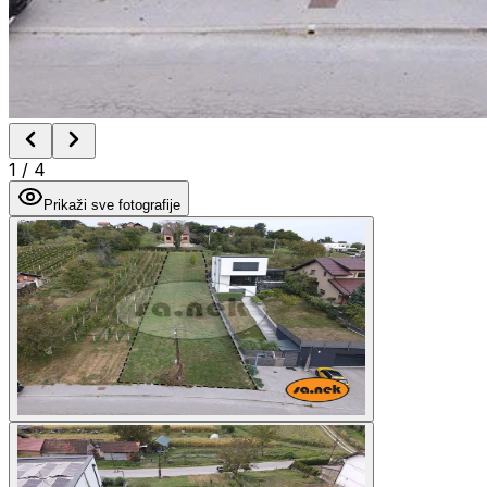
1
/
4
Prikaži sve fotografije