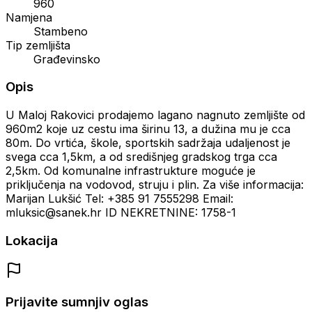
960
Namjena
Stambeno
Tip zemljišta
Građevinsko
Opis
U Maloj Rakovici prodajemo lagano nagnuto zemljište od
960m2 koje uz cestu ima širinu 13, a dužina mu je cca
80m. Do vrtića, škole, sportskih sadržaja udaljenost je
svega cca 1,5km, a od središnjeg gradskog trga cca
2,5km. Od komunalne infrastrukture moguće je
priključenja na vodovod, struju i plin. Za više informacija:
Marijan Lukšić Tel: +385 91 7555298 Email:
mluksic@sanek.hr ID NEKRETNINE: 1758-1
Lokacija
Prijavite sumnjiv oglas