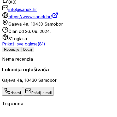
0
(
0
)
info@sanek.hr
https://www.sanek.hr/
Gajeva 4a, 10430 Samobor
Član od
26. 09. 2024.
81
oglasa
Prikaži sve oglase
(
81
)
Recenzije
Dodaj
Nema recenzija
Lokacija oglašivača
Gajeva 4a, 10430 Samobor
Nazovi
Pošalji e-mail
Trgovina