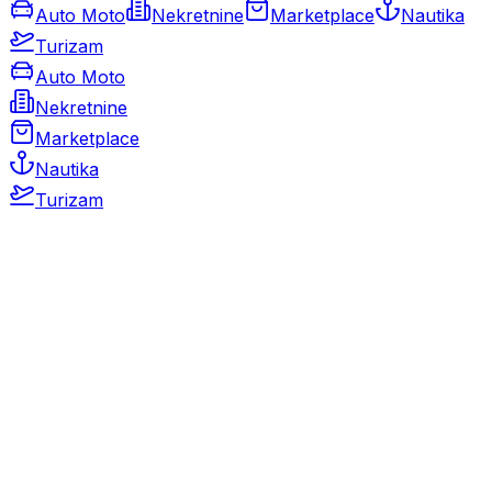
Auto Moto
Nekretnine
Marketplace
Nautika
Turizam
Auto Moto
Nekretnine
Marketplace
Nautika
Turizam
Auto Moto
Rabljeni automobili
Novi automobili
Motocikli / motori
Gospodarska vozila
Rezervni dijelovi i oprema
Kamperi i kamp prikolice