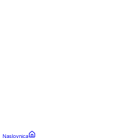
Nautika
Plovila
Charter
Prikolice za plovila
Brodski rezervni dijelovi
Nautička oprema
Brodski motori
Turizam
Apartmani
Sobe
Kuće za odmor
Aranžmani
Naslovnica