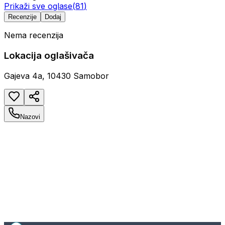
Prikaži sve oglase
(
81
)
Recenzije
Dodaj
Nema recenzija
Lokacija oglašivača
Gajeva 4a, 10430 Samobor
Nazovi