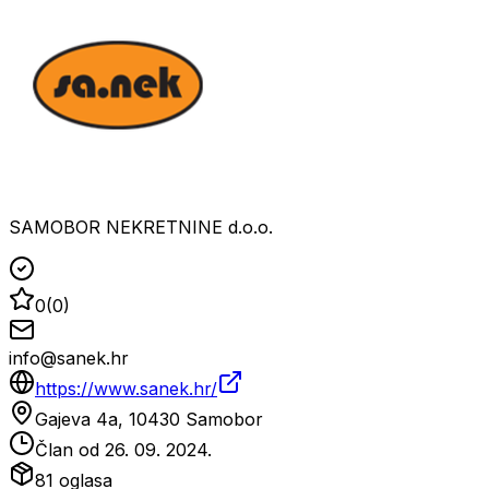
SAMOBOR NEKRETNINE d.o.o.
0
(
0
)
info@sanek.hr
https://www.sanek.hr/
Gajeva 4a, 10430 Samobor
Član od
26. 09. 2024.
81
oglasa