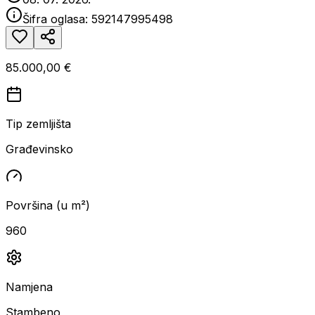
Šifra oglasa:
592147995498
85.000,00 €
Tip zemljišta
Građevinsko
Površina (u m²)
960
Namjena
Stambeno