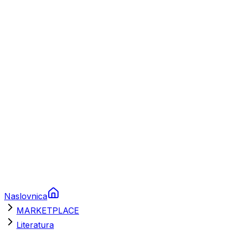
Plovila
Charter
Prikolice za plovila
Brodski rezervni dijelovi
Nautička oprema
Brodski motori
Turizam
Apartmani
Sobe
Kuće za odmor
Aranžmani
Naslovnica
MARKETPLACE
Literatura