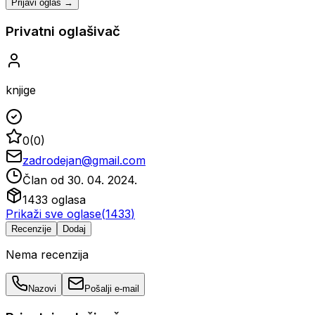
Prijavi oglas →
Privatni oglašivač
knjige
0
(
0
)
zadrodejan@gmail.com
Član od
30. 04. 2024.
1433
oglasa
Prikaži sve oglase
(
1433
)
Recenzije
Dodaj
Nema recenzija
Nazovi
Pošalji e-mail