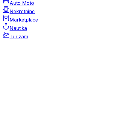
Auto Moto
Nekretnine
Marketplace
Nautika
Turizam
Auto Moto
Rabljeni automobili
Novi automobili
Motocikli / motori
Gospodarska vozila
Rezervni dijelovi i oprema
Kamperi i kamp prikolice
Oldtimeri
Karambolirani automobili