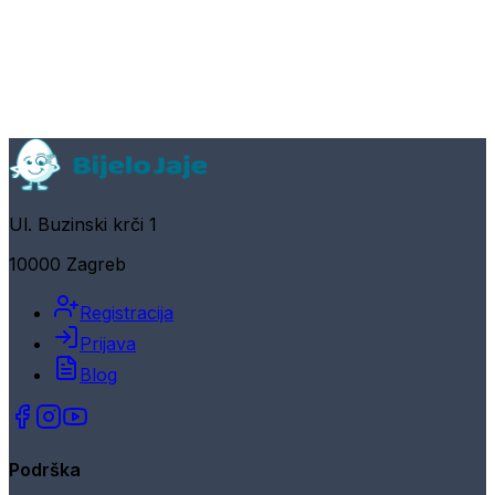
Ul. Buzinski krči 1
10000 Zagreb
Registracija
Prijava
Blog
Podrška