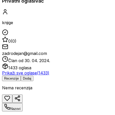
Privatni oglašivač
knjige
0
(
0
)
zadrodejan@gmail.com
Član od
30. 04. 2024.
1433
oglasa
Prikaži sve oglase
(
1433
)
Recenzije
Dodaj
Nema recenzija
Nazovi