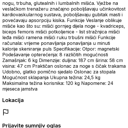
nogu, trbuha, glutealnih i lumbalnih mišića. Vježbe na
veslačkom trenažeru značajno poboljšavaju učinkovitost
kardiovaskularnog sustava, poboljšavaju gubitak masti i
povećavaju apsorpciju kisika. Funkcije Veslanje oblikuje
mišiće kao što su: mišići gornjeg dijela noge - kvadriceps,
biceps femoris mišići potkoljenice - list stražnjica mišići
leđa mišići ramena mišići ruku trbušni mišići Funkcije
računala: vrijeme ponavljanja ponavljanja u minuti
kalorije skeniranje puls Specifikacije: Otpor: magnetski
Podešavanje opterećenja: 8 različitih mogućnosti
Zamašnjak: 6 kg Dimenzije: duljina: 187 cm širina: 58 cm
visina: 47 cm Praktičan oslonac za noge s čičak trakama
Udobno, glatko pomično sjedalo Oslonac za stopala
Mogućnost sklapanja Ukupna težina: 24,5 kg
Maksimalna težina korisnika: 120 kg Napomene: 24
mjeseca jamstva
Lokacija
Prijavite sumnjiv oglas