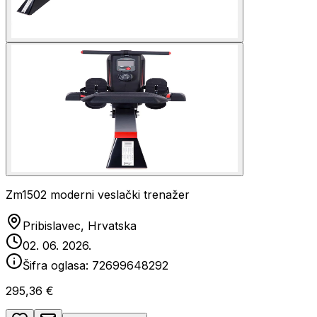
Zm1502 moderni veslački trenažer
Pribislavec, Hrvatska
02. 06. 2026.
Šifra oglasa:
72699648292
295,36 €