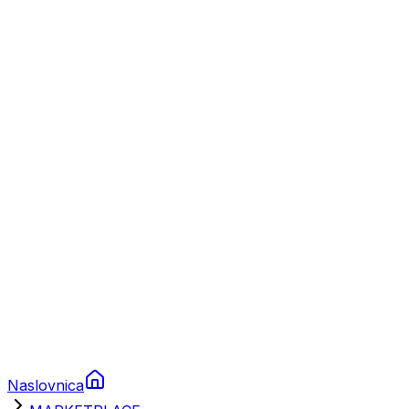
Nautika
Plovila
Charter
Prikolice za plovila
Brodski rezervni dijelovi
Nautička oprema
Brodski motori
Turizam
Apartmani
Sobe
Kuće za odmor
Aranžmani
Naslovnica