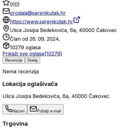
0
(
0
)
prodaja@sarenikutak.hr
https://www.sarenikutak.hr
Ulica Josipa Bedekovića, 6a, 40000 Čakovec
Član od
26. 09. 2024.
10279
oglasa
Prikaži sve oglase
(
10279
)
Recenzije
Dodaj
Nema recenzija
Lokacija oglašivača
Ulica Josipa Bedekovića, 6a, 40000 Čakovec
Nazovi
Pošalji e-mail
Trgovina