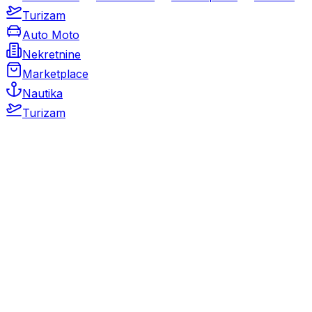
Turizam
Auto Moto
Nekretnine
Marketplace
Nautika
Turizam
Auto Moto
Rabljeni automobili
Novi automobili
Motocikli / motori
Gospodarska vozila
Rezervni dijelovi i oprema
Kamperi i kamp prikolice
Oldtimeri