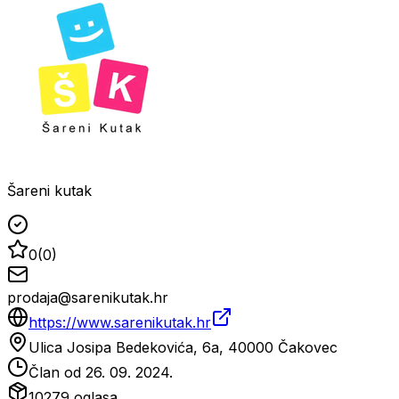
Šareni kutak
0
(
0
)
prodaja@sarenikutak.hr
https://www.sarenikutak.hr
Ulica Josipa Bedekovića, 6a, 40000 Čakovec
Član od
26. 09. 2024.
10279
oglasa