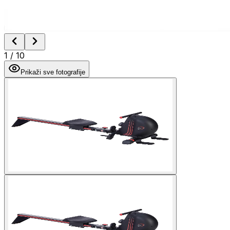
1
/
10
Prikaži sve fotografije