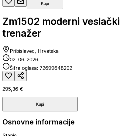
Kupi
Zm1502 moderni veslački
trenažer
Pribislavec, Hrvatska
02. 06. 2026.
Šifra oglasa:
72699648292
295,36 €
Kupi
Osnovne informacije
Stanje