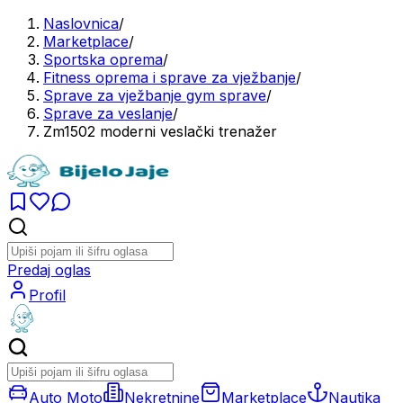
Naslovnica
/
Marketplace
/
Sportska oprema
/
Fitness oprema i sprave za vježbanje
/
Sprave za vježbanje gym sprave
/
Sprave za veslanje
/
Zm1502 moderni veslački trenažer
Predaj oglas
Profil
Auto Moto
Nekretnine
Marketplace
Nautika