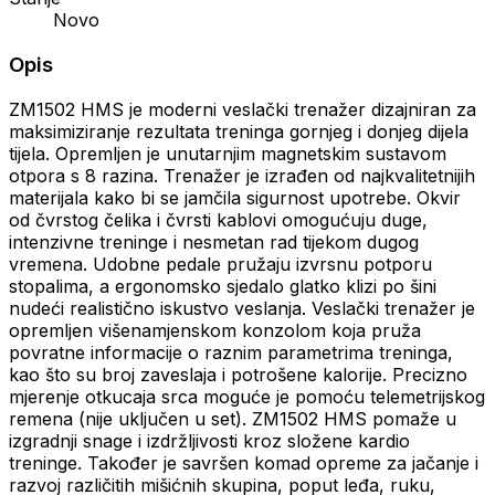
Novo
Opis
ZM1502 HMS je moderni veslački trenažer dizajniran za
maksimiziranje rezultata treninga gornjeg i donjeg dijela
tijela. Opremljen je unutarnjim magnetskim sustavom
otpora s 8 razina. Trenažer je izrađen od najkvalitetnijih
materijala kako bi se jamčila sigurnost upotrebe. Okvir
od čvrstog čelika i čvrsti kablovi omogućuju duge,
intenzivne treninge i nesmetan rad tijekom dugog
vremena. Udobne pedale pružaju izvrsnu potporu
stopalima, a ergonomsko sjedalo glatko klizi po šini
nudeći realistično iskustvo veslanja. Veslački trenažer je
opremljen višenamjenskom konzolom koja pruža
povratne informacije o raznim parametrima treninga,
kao što su broj zaveslaja i potrošene kalorije. Precizno
mjerenje otkucaja srca moguće je pomoću telemetrijskog
remena (nije uključen u set). ZM1502 HMS pomaže u
izgradnji snage i izdržljivosti kroz složene kardio
treninge. Također je savršen komad opreme za jačanje i
razvoj različitih mišićnih skupina, poput leđa, ruku,