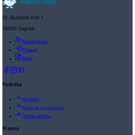
Ul. Buzinski krči 1
10000 Zagreb
Registracija
Prijava
Blog
Podrška
Kontakt
Korisne poveznice
Česta pitanja
Pravno