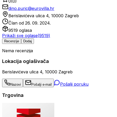
0
(
0
)
dino.puric@eurovilla.hr
Berislavićeva ulica 4, 10000 Zagreb
Član od
26. 09. 2024.
9519
oglasa
Prikaži sve oglase
(
9519
)
Recenzije
Dodaj
Nema recenzija
Lokacija oglašivača
Berislavićeva ulica 4, 10000 Zagreb
Pošalji poruku
Nazovi
Pošalji e-mail
Trgovina