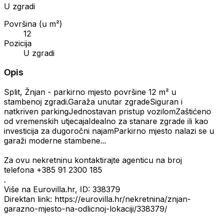
U zgradi
Površina (u m²)
12
Pozicija
U zgradi
Opis
Split, Žnjan - parkirno mjesto površine 12 m² u
stambenoj zgradi.Garaža unutar zgradeSiguran i
natkriven parkingJednostavan pristup vozilomZaštićeno
od vremenskih utjecajaIdealno za stanare zgrade ili kao
investicija za dugoročni najamParkirno mjesto nalazi se u
garaži moderne stambene...
Za ovu nekretninu kontaktirajte agenticu na broj
telefona +385 91 2300 185
.
Više na Eurovilla.hr, ID: 338379
Direktan link: https://eurovilla.hr/nekretnina/znjan-
garazno-mjesto-na-odlicnoj-lokaciji/338379/