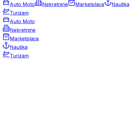
Auto Moto
Nekretnine
Marketplace
Nautika
Turizam
Auto Moto
Nekretnine
Marketplace
Nautika
Turizam
Auto Moto
Rabljeni automobili
Novi automobili
Motocikli / motori
Gospodarska vozila
Rezervni dijelovi i oprema
Kamperi i kamp prikolice