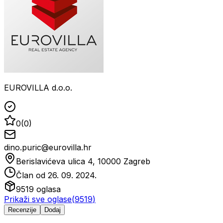
EUROVILLA d.o.o.
0
(
0
)
dino.puric@eurovilla.hr
Berislavićeva ulica 4, 10000 Zagreb
Član od
26. 09. 2024.
9519
oglasa
Prikaži sve oglase
(
9519
)
Recenzije
Dodaj