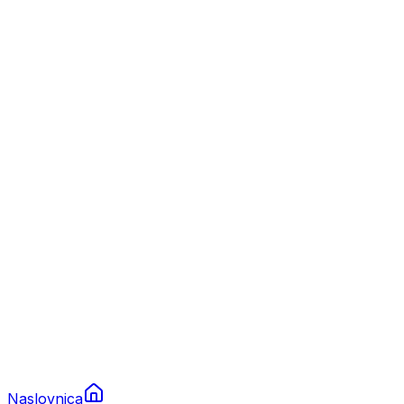
Nautika
Plovila
Charter
Prikolice za plovila
Brodski rezervni dijelovi
Nautička oprema
Brodski motori
Turizam
Apartmani
Sobe
Kuće za odmor
Aranžmani
Naslovnica