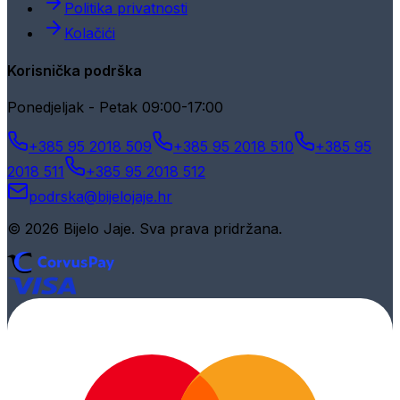
Politika privatnosti
Kolačići
Korisnička podrška
Ponedjeljak - Petak 09:00-17:00
+385 95 2018 509
+385 95 2018 510
+385 95
2018 511
+385 95 2018 512
podrska@bijelojaje.hr
© 2026 Bijelo Jaje. Sva prava pridržana.