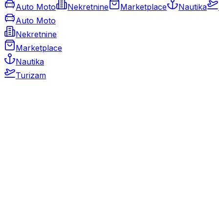
Auto Moto
Nekretnine
Marketplace
Nautika
Auto Moto
Nekretnine
Marketplace
Nautika
Turizam
Auto Moto
Rabljeni automobili
Novi automobili
Motocikli / motori
Gospodarska vozila
Rezervni dijelovi i oprema
Kamperi i kamp prikolice
Oldtimeri