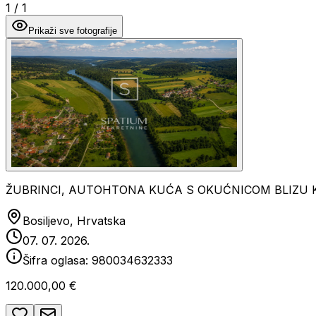
1
/
1
Prikaži sve fotografije
ŽUBRINCI, AUTOHTONA KUĆA S OKUĆNICOM BLIZU 
Bosiljevo, Hrvatska
07. 07. 2026.
Šifra oglasa:
980034632333
120.000,00 €