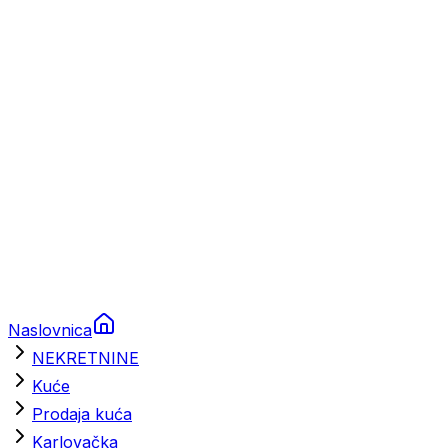
Prikolice za plovila
Brodski rezervni dijelovi
Nautička oprema
Brodski motori
Turizam
Apartmani
Sobe
Kuće za odmor
Aranžmani
Naslovnica
NEKRETNINE
Kuće
Prodaja kuća
Karlovačka