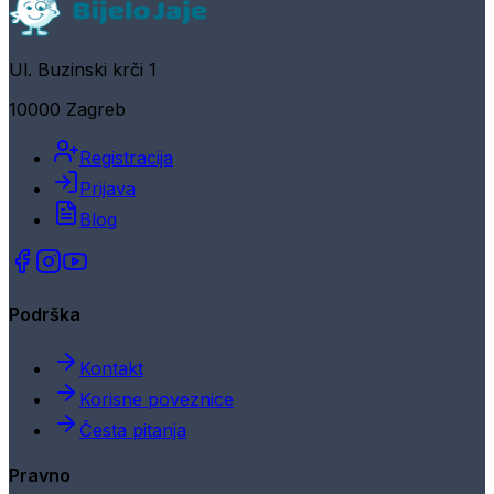
Ul. Buzinski krči 1
10000 Zagreb
Registracija
Prijava
Blog
Podrška
Kontakt
Korisne poveznice
Česta pitanja
Pravno