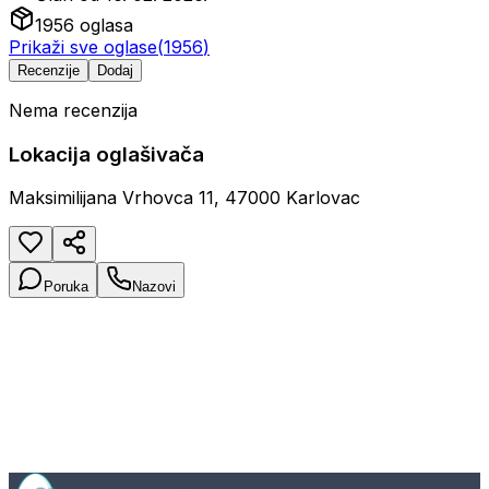
1956
oglasa
Prikaži sve oglase
(
1956
)
Recenzije
Dodaj
Nema recenzija
Lokacija oglašivača
Maksimilijana Vrhovca 11, 47000 Karlovac
Poruka
Nazovi