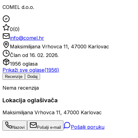
COMEL d.o.o.
0
(
0
)
info@comel.hr
Maksimilijana Vrhovca 11, 47000 Karlovac
Član od
16. 02. 2026.
1956
oglasa
Prikaži sve oglase
(
1956
)
Recenzije
Dodaj
Nema recenzija
Lokacija oglašivača
Maksimilijana Vrhovca 11, 47000 Karlovac
Pošalji poruku
Nazovi
Pošalji e-mail