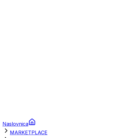
Plovila
Charter
Prikolice za plovila
Brodski rezervni dijelovi
Nautička oprema
Brodski motori
Turizam
Apartmani
Sobe
Kuće za odmor
Aranžmani
Naslovnica
MARKETPLACE