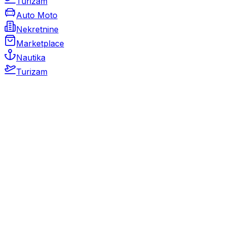
Turizam
Auto Moto
Nekretnine
Marketplace
Nautika
Turizam
Auto Moto
Rabljeni automobili
Novi automobili
Motocikli / motori
Gospodarska vozila
Rezervni dijelovi i oprema
Kamperi i kamp prikolice
Oldtimeri
Karambolirani automobili