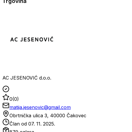
Trgovina
AC JESENOVIĆ d.o.o.
0
(
0
)
matija.jesenovic@gmail.com
Obrtnička ulica 3, 40000 Čakovec
Član od
07. 11. 2025.
879
oglasa