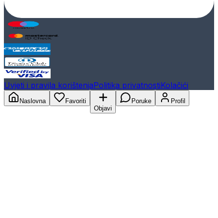
Uvjeti i pravila korištenja
Politika privatnosti
Kolačići
Naslovna
Favoriti
Poruke
Profil
Objavi