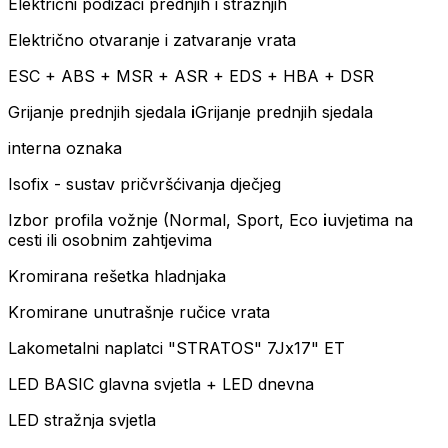
Električni podizači prednjih i stražnjih
Električno otvaranje i zatvaranje vrata
ESC + ABS + MSR + ASR + EDS + HBA + DSR
Grijanje prednjih sjedala
i
Grijanje prednjih sjedala
interna oznaka
Isofix - sustav pričvršćivanja dječjeg
Izbor profila vožnje (Normal, Sport, Eco
i
uvjetima na
cesti ili osobnim zahtjevima
Kromirana rešetka hladnjaka
Kromirane unutrašnje ručice vrata
Lakometalni naplatci "STRATOS" 7Jx17" ET
LED BASIC glavna svjetla + LED dnevna
LED stražnja svjetla