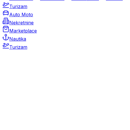
Turizam
Auto Moto
Nekretnine
Marketplace
Nautika
Turizam
Auto Moto
Rabljeni automobili
Novi automobili
Motocikli / motori
Gospodarska vozila
Rezervni dijelovi i oprema
Kamperi i kamp prikolice
Oldtimeri