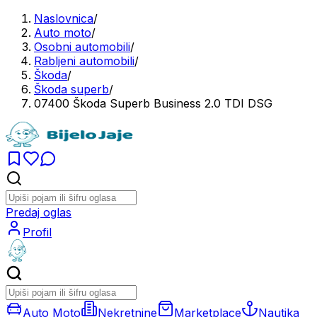
Naslovnica
/
Auto moto
/
Osobni automobili
/
Rabljeni automobili
/
Škoda
/
Škoda superb
/
07400 Škoda Superb Business 2.0 TDI DSG
Predaj oglas
Profil
Auto Moto
Nekretnine
Marketplace
Nautika