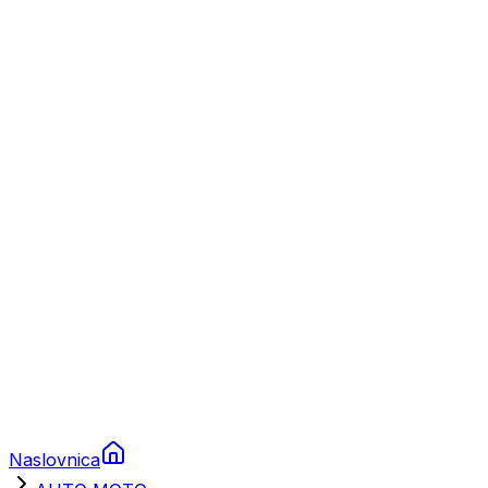
Nautika
Plovila
Charter
Prikolice za plovila
Brodski rezervni dijelovi
Nautička oprema
Brodski motori
Turizam
Apartmani
Sobe
Kuće za odmor
Aranžmani
Naslovnica