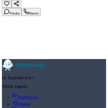
Poruka
Nazovi
Ul. Buzinski krči 1
10000 Zagreb
Registracija
Prijava