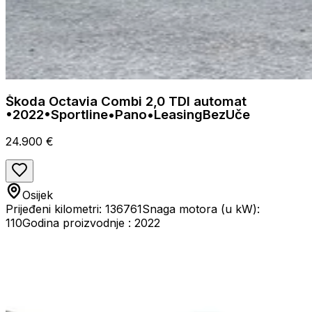
Škoda Octavia Combi 2,0 TDI automat
•2022•Sportline•Pano•LeasingBezUče
24.900 €
Osijek
Prijeđeni kilometri: 136761
Snaga motora (u kW):
110
Godina proizvodnje : 2022