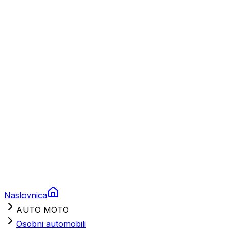
Plovila
Charter
Prikolice za plovila
Brodski rezervni dijelovi
Nautička oprema
Brodski motori
Turizam
Apartmani
Sobe
Kuće za odmor
Aranžmani
Naslovnica
AUTO MOTO
Osobni automobili