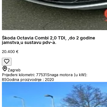
Škoda Octavia Combi 2,0 TDI, ,do 2 godine
jamstva,u sustavu pdv-a.
20.400 €
Zagreb
Prijeđeni kilometri: 77531
Snaga motora (u kW):
85
Godina proizvodnje : 2020