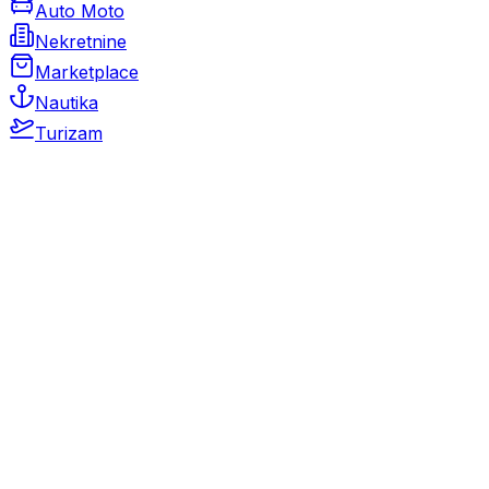
Auto Moto
Nekretnine
Marketplace
Nautika
Turizam
Auto Moto
Rabljeni automobili
Novi automobili
Motocikli / motori
Gospodarska vozila
Rezervni dijelovi i oprema
Kamperi i kamp prikolice
Oldtimeri
Karambolirani automobili