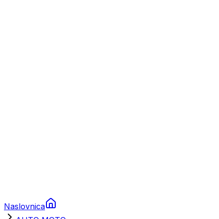
Nautika
Plovila
Charter
Prikolice za plovila
Brodski rezervni dijelovi
Nautička oprema
Brodski motori
Turizam
Apartmani
Sobe
Kuće za odmor
Aranžmani
Naslovnica