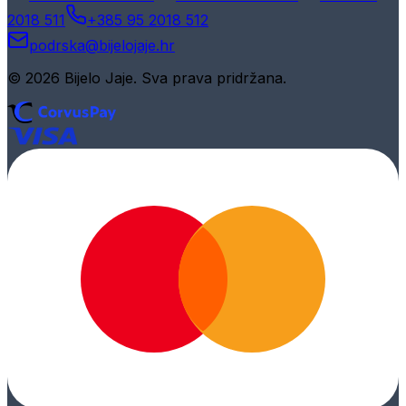
2018 511
+385 95 2018 512
podrska@bijelojaje.hr
© 2026 Bijelo Jaje. Sva prava pridržana.