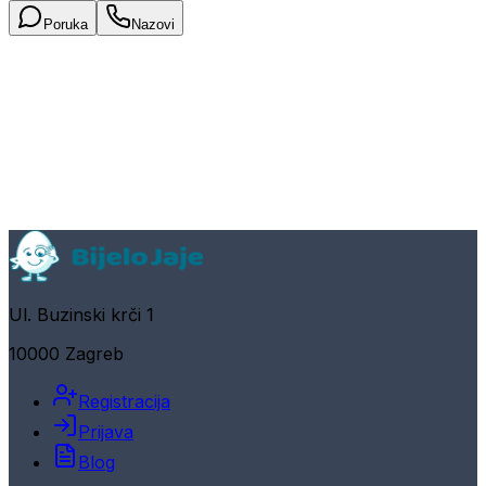
Poruka
Nazovi
Ul. Buzinski krči 1
10000 Zagreb
Registracija
Prijava
Blog