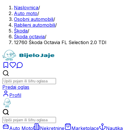
Naslovnica
/
Auto moto
/
Osobni automobili
/
Rabljeni automobili
/
Škoda
/
Škoda octavia
/
12760 Škoda Octavia FL Selection 2.0 TDI
Predaj oglas
Profil
Auto Moto
Nekretnine
Marketplace
Nautika