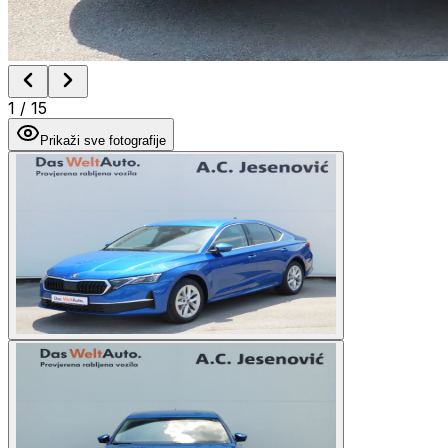
1
/
15
Prikaži sve fotografije