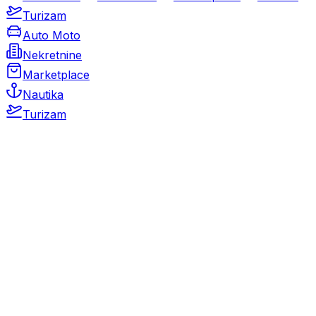
Turizam
Auto Moto
Nekretnine
Marketplace
Nautika
Turizam
Auto Moto
Rabljeni automobili
Novi automobili
Motocikli / motori
Gospodarska vozila
Rezervni dijelovi i oprema
Kamperi i kamp prikolice
Oldtimeri