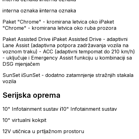
interna oznaka
i
interna oznaka
Paket "Chrome" - kromirana letvica oko
i
Paket
"Chrome" - kromirana letvica oko ruba prozora
Paket Assisted Drive
i
Paket Assisted Drive - adaptivni
Lane Assist (adaptivna potpora zadržavanja vozila na
voznom traku) - ACC (adaptivni tempomat do 210 km/h)
- uključuje i Emergency Assist funkciju u kombinaciji sa
DSG mjenjačem
SunSet
i
SunSet - dodatno zatamnjenje stražnjih stakala
vozila
Serijska oprema
10" Infotainment sustav
i
10" Infotainment sustav
10" virtualni kokpit
12V utičnica u prtljažnom prostoru