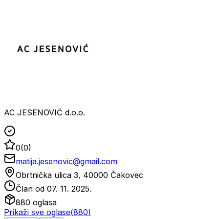
AC JESENOVIĆ d.o.o.
0
(
0
)
matija.jesenovic@gmail.com
Obrtnička ulica 3, 40000 Čakovec
Član od
07. 11. 2025.
880
oglasa
Prikaži sve oglase
(
880
)