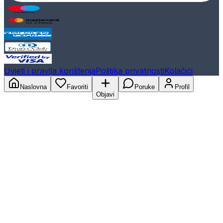
Uvjeti i pravila korištenja
Politika privatnosti
Kolačići
Naslovna
Favoriti
Poruke
Profil
Objavi