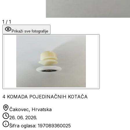
1
/
1
Prikaži sve fotografije
4 KOMADA POJEDINAČNIH KOTAČA
Čakovec, Hrvatska
26. 06. 2026.
Šifra oglasa:
197089360025