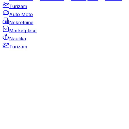
Turizam
Auto Moto
Nekretnine
Marketplace
Nautika
Turizam
Auto Moto
Rabljeni automobili
Novi automobili
Motocikli / motori
Gospodarska vozila
Rezervni dijelovi i oprema
Kamperi i kamp prikolice
Oldtimeri