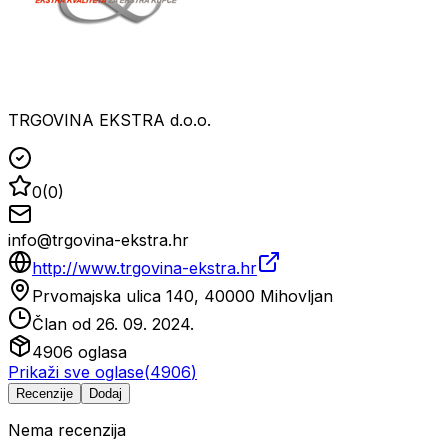
TRGOVINA EKSTRA d.o.o.
0
(
0
)
info@trgovina-ekstra.hr
http://www.trgovina-ekstra.hr
Prvomajska ulica 140, 40000 Mihovljan
Član od
26. 09. 2024.
4906
oglasa
Prikaži sve oglase
(
4906
)
Recenzije
Dodaj
Nema recenzija