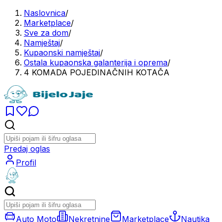
Naslovnica
/
Marketplace
/
Sve za dom
/
Namještaj
/
Kupaonski namještaj
/
Ostala kupaonska galanterija i oprema
/
4 KOMADA POJEDINAČNIH KOTAČA
Predaj oglas
Profil
Auto Moto
Nekretnine
Marketplace
Nautika