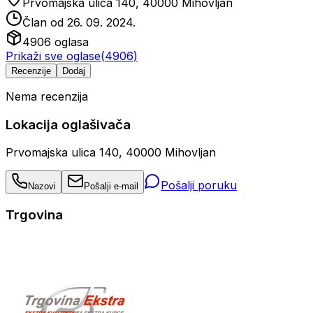
Prvomajska ulica 140, 40000 Mihovljan
Član od
26. 09. 2024.
4906
oglasa
Prikaži sve oglase
(
4906
)
Recenzije
Dodaj
Nema recenzija
Lokacija oglašivača
Prvomajska ulica 140, 40000 Mihovljan
Pošalji poruku
Nazovi
Pošalji e-mail
Trgovina