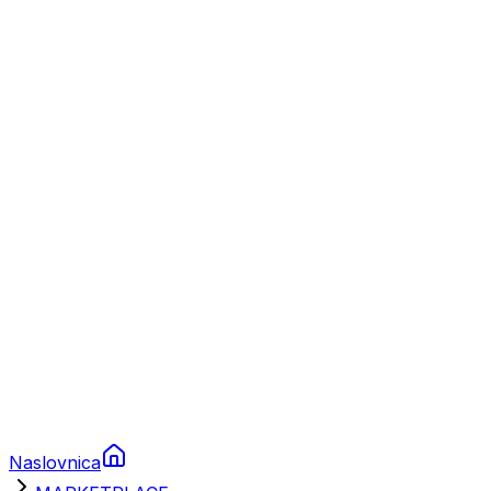
Nautika
Plovila
Charter
Prikolice za plovila
Brodski rezervni dijelovi
Nautička oprema
Brodski motori
Turizam
Apartmani
Sobe
Kuće za odmor
Aranžmani
Naslovnica