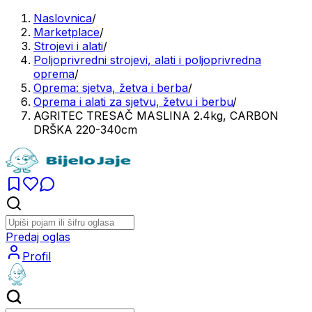
Naslovnica
/
Marketplace
/
Strojevi i alati
/
Poljoprivredni strojevi, alati i poljoprivredna
oprema
/
Oprema: sjetva, žetva i berba
/
Oprema i alati za sjetvu, žetvu i berbu
/
AGRITEC TRESAČ MASLINA 2.4kg, CARBON
DRŠKA 220-340cm
Predaj oglas
Profil