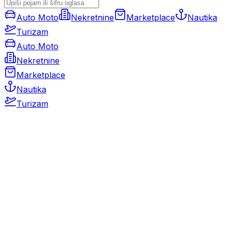
Auto Moto
Nekretnine
Marketplace
Nautika
Turizam
Auto Moto
Nekretnine
Marketplace
Nautika
Turizam
Auto Moto
Rabljeni automobili
Novi automobili
Motocikli / motori
Gospodarska vozila
Rezervni dijelovi i oprema
Kamperi i kamp prikolice