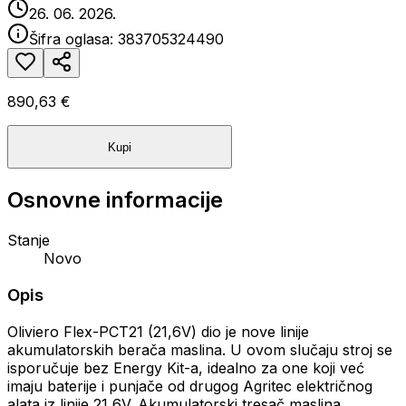
26. 06. 2026.
Šifra oglasa:
383705324490
890,63 €
Kupi
Osnovne informacije
Stanje
Novo
Opis
Oliviero Flex-PCT21 (21,6V) dio je nove linije
akumulatorskih berača maslina. U ovom slučaju stroj se
isporučuje bez Energy Kit-a, idealno za one koji već
imaju baterije i punjače od drugog Agritec električnog
alata iz linije 21,6V. Akumulatorski tresač maslina,