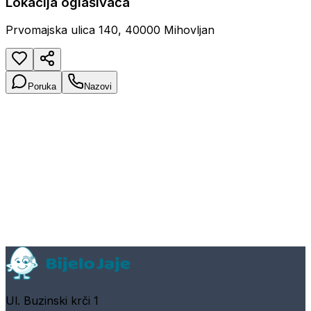
Lokacija oglašivača
Prvomajska ulica 140, 40000 Mihovljan
Poruka
Nazovi
Ul. Buzinski krči 1