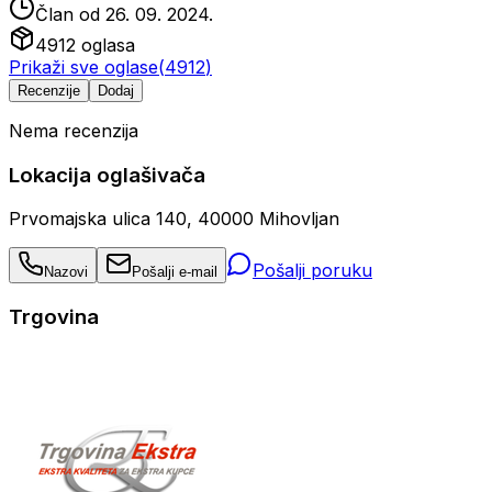
Član od
26. 09. 2024.
4912
oglasa
Prikaži sve oglase
(
4912
)
Recenzije
Dodaj
Nema recenzija
Lokacija oglašivača
Prvomajska ulica 140, 40000 Mihovljan
Pošalji poruku
Nazovi
Pošalji e-mail
Trgovina