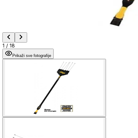
1
/
18
Prikaži sve fotografije