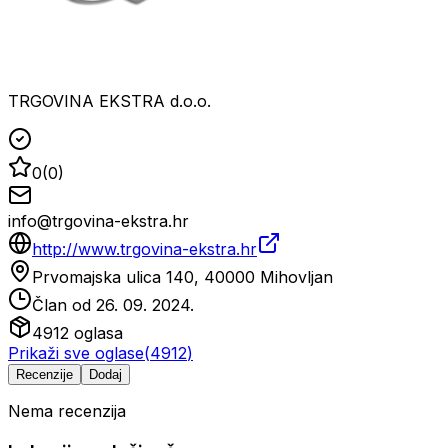
TRGOVINA EKSTRA d.o.o.
0
(
0
)
info@trgovina-ekstra.hr
http://www.trgovina-ekstra.hr
Prvomajska ulica 140, 40000 Mihovljan
Član od
26. 09. 2024.
4912
oglasa
Prikaži sve oglase
(
4912
)
Recenzije
Dodaj
Nema recenzija