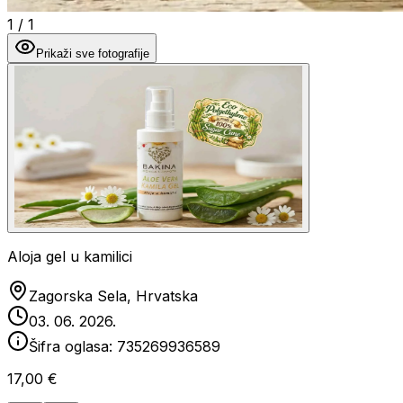
1
/
1
Prikaži sve fotografije
Aloja gel u kamilici
Zagorska Sela, Hrvatska
03. 06. 2026.
Šifra oglasa:
735269936589
17,00 €