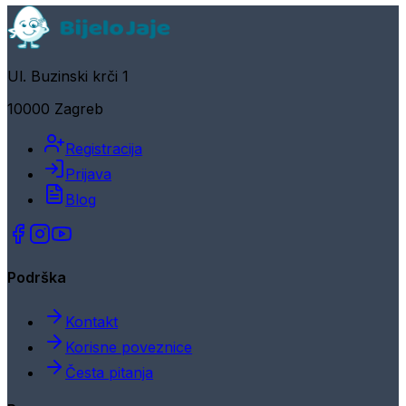
Ul. Buzinski krči 1
10000 Zagreb
Registracija
Prijava
Blog
Podrška
Kontakt
Korisne poveznice
Česta pitanja