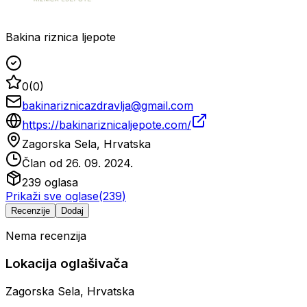
Bakina riznica ljepote
0
(
0
)
bakinariznicazdravlja@gmail.com
https://bakinariznicaljepote.com/
Zagorska Sela, Hrvatska
Član od
26. 09. 2024.
239
oglasa
Prikaži sve oglase
(
239
)
Recenzije
Dodaj
Nema recenzija
Lokacija oglašivača
Zagorska Sela, Hrvatska