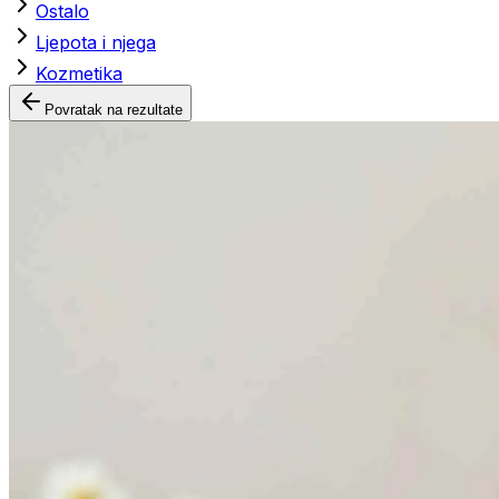
Ostalo
Ljepota i njega
Kozmetika
Povratak na rezultate