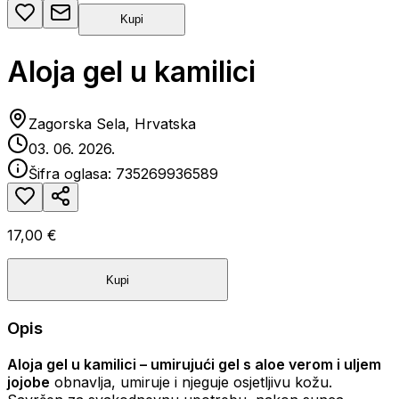
Kupi
Aloja gel u kamilici
Zagorska Sela, Hrvatska
03. 06. 2026.
Šifra oglasa:
735269936589
17,00 €
Kupi
Opis
Aloja gel u kamilici – umirujući gel s aloe verom i uljem
jojobe
obnavlja, umiruje i njeguje osjetljivu kožu.