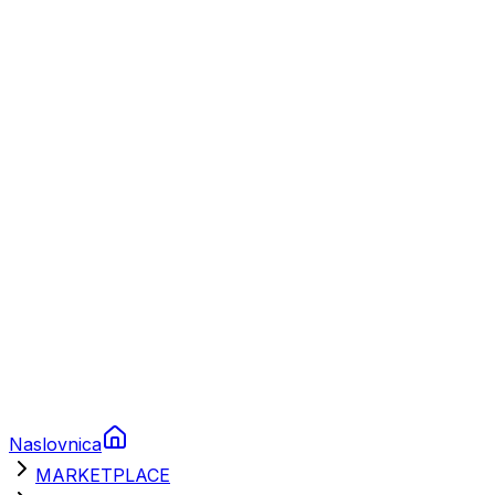
Plovila
Charter
Prikolice za plovila
Brodski rezervni dijelovi
Nautička oprema
Brodski motori
Turizam
Apartmani
Sobe
Kuće za odmor
Aranžmani
Naslovnica
MARKETPLACE