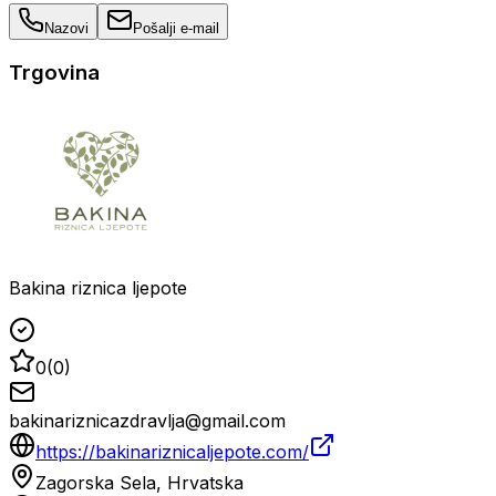
Nazovi
Pošalji e-mail
Trgovina
Bakina riznica ljepote
0
(
0
)
bakinariznicazdravlja@gmail.com
https://bakinariznicaljepote.com/
Zagorska Sela, Hrvatska