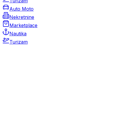
Turizam
Auto Moto
Nekretnine
Marketplace
Nautika
Turizam
Auto Moto
Rabljeni automobili
Novi automobili
Motocikli / motori
Gospodarska vozila
Rezervni dijelovi i oprema
Kamperi i kamp prikolice
Oldtimeri
Karambolirani automobili