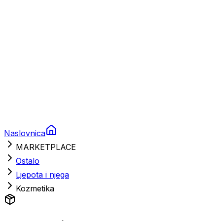
Nautička oprema
Brodski motori
Turizam
Apartmani
Sobe
Kuće za odmor
Aranžmani
Naslovnica
MARKETPLACE
Ostalo
Ljepota i njega
Kozmetika