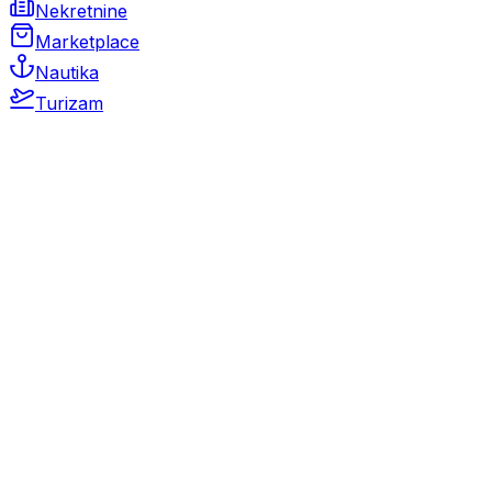
Nekretnine
Marketplace
Nautika
Turizam
Auto Moto
Rabljeni automobili
Novi automobili
Motocikli / motori
Gospodarska vozila
Rezervni dijelovi i oprema
Kamperi i kamp prikolice
Oldtimeri
Karambolirani automobili