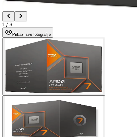
1
/
3
Prikaži sve fotografije