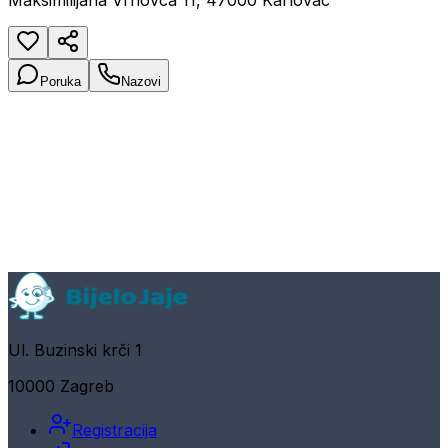
Maksimilijana Vrhovca 11, 47000 Karlovac
Poruka
Nazovi
Ul. Buzinski krči 1
10000 Zagreb
Registracija