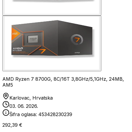
AMD Ryzen 7 8700G, 8C/16T 3,8GHz/5,1GHz, 24MB,
AM5
Karlovac, Hrvatska
03. 06. 2026.
Šifra oglasa:
453428230239
292,39 €