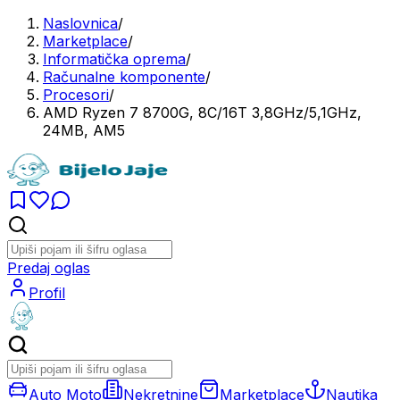
Naslovnica
/
Marketplace
/
Informatička oprema
/
Računalne komponente
/
Procesori
/
AMD Ryzen 7 8700G, 8C/16T 3,8GHz/5,1GHz,
24MB, AM5
Predaj oglas
Profil
Auto Moto
Nekretnine
Marketplace
Nautika