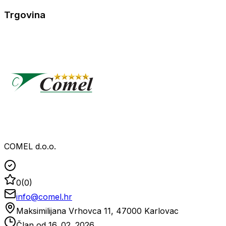
Trgovina
COMEL d.o.o.
0
(
0
)
info@comel.hr
Maksimilijana Vrhovca 11, 47000 Karlovac
Član od
16. 02. 2026.