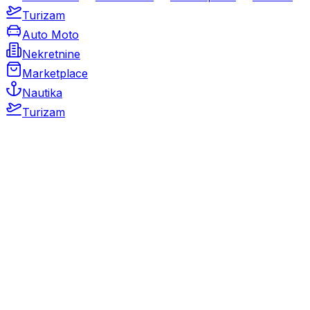
Turizam
Auto Moto
Nekretnine
Marketplace
Nautika
Turizam
Auto Moto
Rabljeni automobili
Novi automobili
Motocikli / motori
Gospodarska vozila
Rezervni dijelovi i oprema
Kamperi i kamp prikolice
Oldtimeri