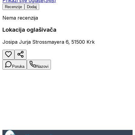
Prikaži sve oglase
(
348
)
Recenzije
Dodaj
Nema recenzija
Lokacija oglašivača
Josipa Jurja Strossmayera 6, 51500 Krk
Poruka
Nazovi