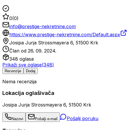
0
(
0
)
info@prestige-nekretnine.com
https://www.prestige-nekretnine.com/Default.aspx
Josipa Jurja Strossmayera 6, 51500 Krk
Član od
26. 09. 2024.
348
oglasa
Prikaži sve oglase
(
348
)
Recenzije
Dodaj
Nema recenzija
Lokacija oglašivača
Josipa Jurja Strossmayera 6, 51500 Krk
Pošalji poruku
Nazovi
Pošalji e-mail