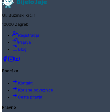
Ul. Buzinski krči 1
10000 Zagreb
Registracija
Prijava
Blog
Podrška
Kontakt
Korisne poveznice
Česta pitanja
Pravno