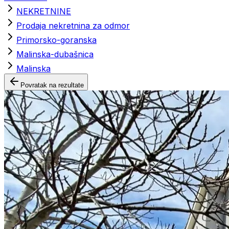
NEKRETNINE
Prodaja nekretnina za odmor
Primorsko-goranska
Malinska-dubašnica
Malinska
Povratak na rezultate