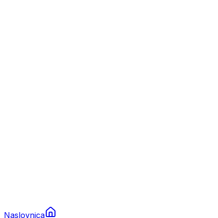
Nautika
Plovila
Charter
Prikolice za plovila
Brodski rezervni dijelovi
Nautička oprema
Brodski motori
Turizam
Apartmani
Sobe
Kuće za odmor
Aranžmani
Naslovnica