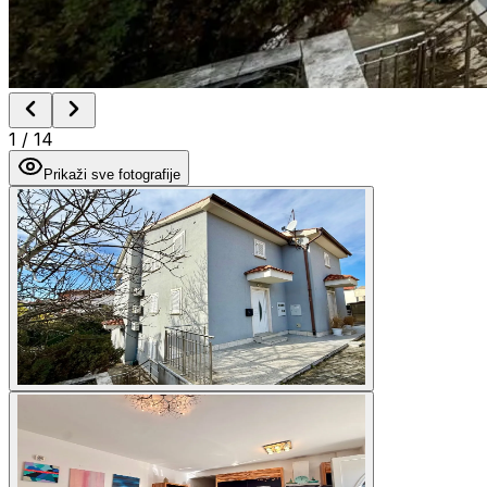
1
/
14
Prikaži sve fotografije