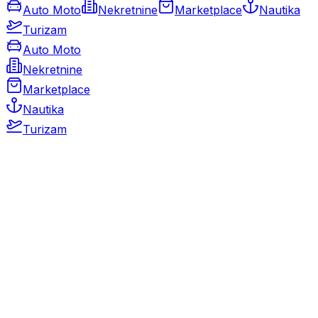
Auto Moto
Nekretnine
Marketplace
Nautika
Turizam
Auto Moto
Nekretnine
Marketplace
Nautika
Turizam
Auto Moto
Rabljeni automobili
Novi automobili
Motocikli / motori
Gospodarska vozila
Rezervni dijelovi i oprema
Kamperi i kamp prikolice