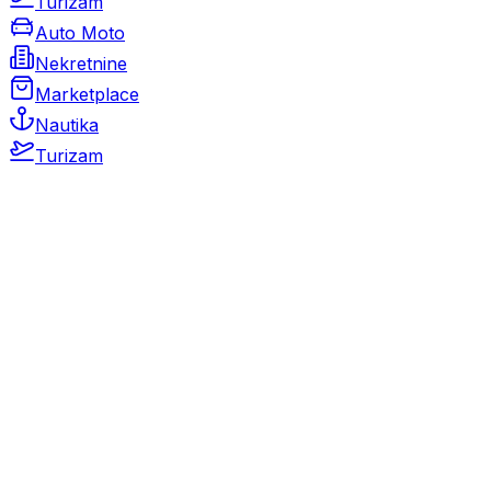
Turizam
Auto Moto
Nekretnine
Marketplace
Nautika
Turizam
Auto Moto
Rabljeni automobili
Novi automobili
Motocikli / motori
Gospodarska vozila
Rezervni dijelovi i oprema
Kamperi i kamp prikolice
Oldtimeri
Karambolirani automobili