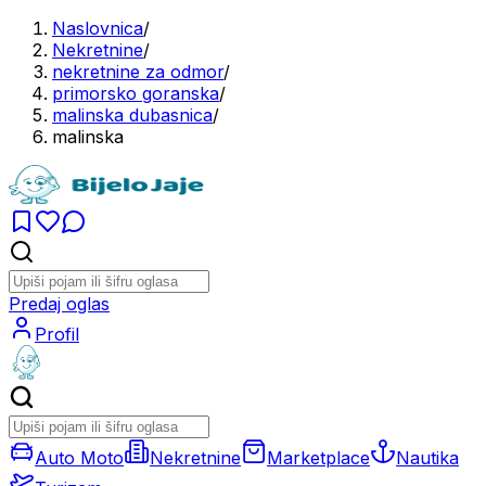
Naslovnica
/
Nekretnine
/
nekretnine za odmor
/
primorsko goranska
/
malinska dubasnica
/
malinska
Predaj oglas
Profil
Auto Moto
Nekretnine
Marketplace
Nautika