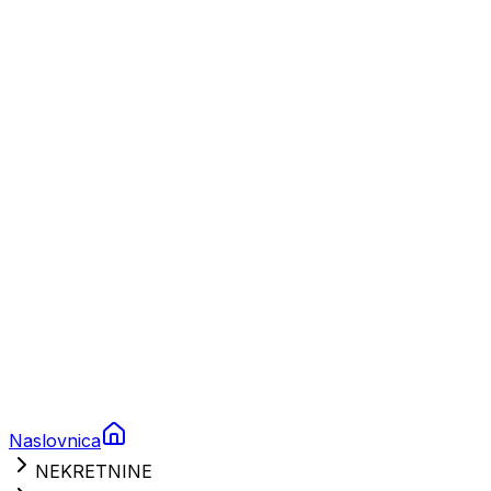
Plovila
Charter
Prikolice za plovila
Brodski rezervni dijelovi
Nautička oprema
Brodski motori
Turizam
Apartmani
Sobe
Kuće za odmor
Aranžmani
Naslovnica
NEKRETNINE