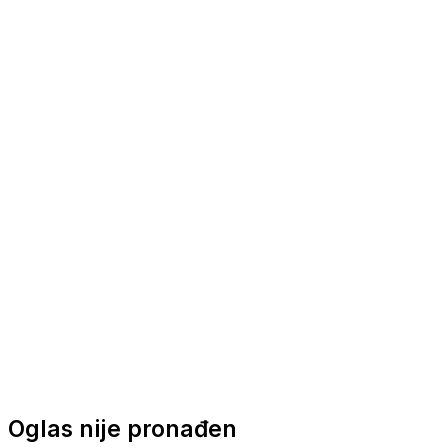
Nautička oprema
Brodski motori
Turizam
Apartmani
Sobe
Kuće za odmor
Aranžmani
Oglas nije pronađen