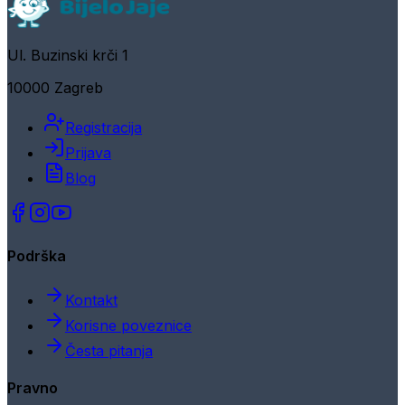
Ul. Buzinski krči 1
10000 Zagreb
Registracija
Prijava
Blog
Podrška
Kontakt
Korisne poveznice
Česta pitanja
Pravno