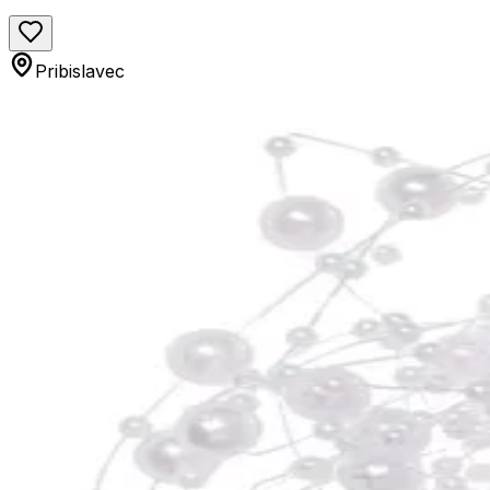
Pribislavec