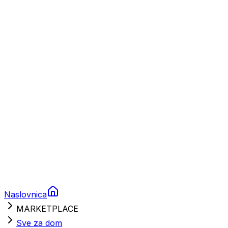
Plovila
Charter
Prikolice za plovila
Brodski rezervni dijelovi
Nautička oprema
Brodski motori
Turizam
Apartmani
Sobe
Kuće za odmor
Aranžmani
Naslovnica
MARKETPLACE
Sve za dom