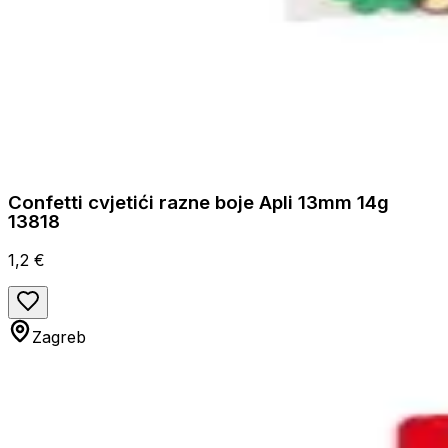
Confetti cvjetići razne boje Apli 13mm 14g
13818
1,2 €
Zagreb