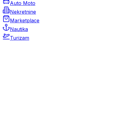
Auto Moto
Nekretnine
Marketplace
Nautika
Turizam
Auto Moto
Rabljeni automobili
Novi automobili
Motocikli / motori
Gospodarska vozila
Rezervni dijelovi i oprema
Kamperi i kamp prikolice
Oldtimeri
Karambolirani automobili