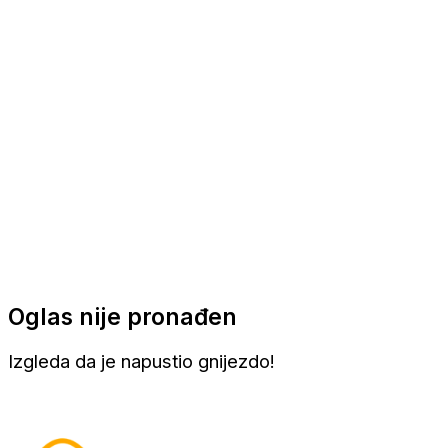
Apartmani
Sobe
Kuće za odmor
Aranžmani
Oglas nije pronađen
Izgleda da je napustio gnijezdo!