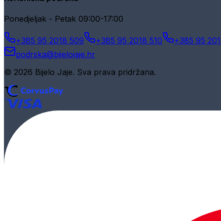
Ponedjeljak - Petak 09:00-17:00
+385 95 2018 509
+385 95 2018 510
+385 95 201
podrska@bijelojaje.hr
© 2026 Bijelo Jaje. Sva prava pridržana.