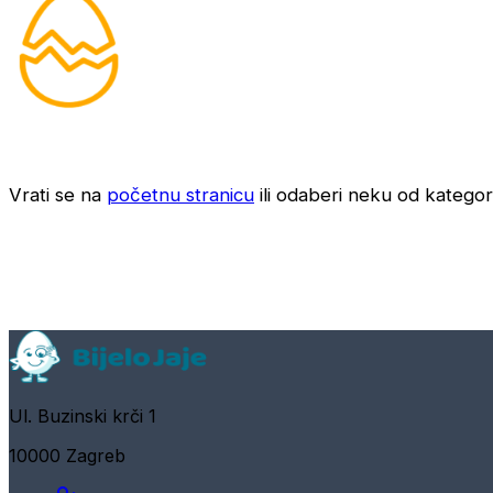
Vrati se na
početnu stranicu
ili odaberi neku od kategori
Ul. Buzinski krči 1
10000 Zagreb