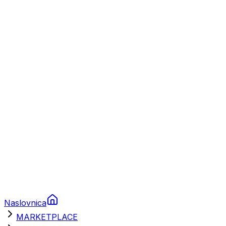
Plovila
Charter
Prikolice za plovila
Brodski rezervni dijelovi
Nautička oprema
Brodski motori
Turizam
Apartmani
Sobe
Kuće za odmor
Aranžmani
Naslovnica
MARKETPLACE