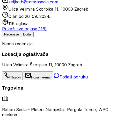
zeljko.h@rattansedia.com
Ulica Velimira Škorpika 11, 10000 Zagreb
Član od
26. 09. 2024.
116
oglasa
Prikaži sve oglase
(
116
)
Recenzije
Dodaj
Nema recenzija
Lokacija oglašivača
Ulica Velimira Škorpika 11, 10000 Zagreb
Pošalji poruku
Nazovi
Pošalji e-mail
Trgovina
Rattan Sedia - Pleteni Namještaj, Pergola Tende, WPC
decking