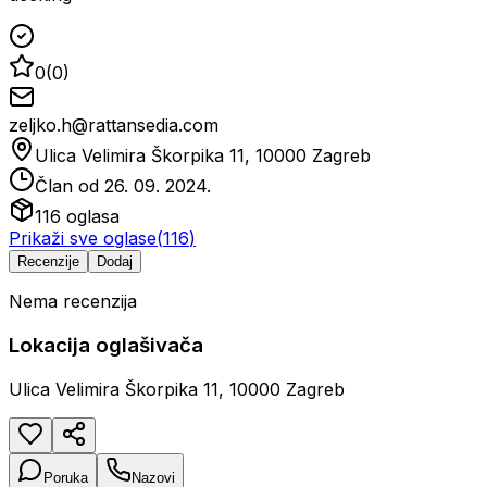
0
(
0
)
zeljko.h@rattansedia.com
Ulica Velimira Škorpika 11, 10000 Zagreb
Član od
26. 09. 2024.
116
oglasa
Prikaži sve oglase
(
116
)
Recenzije
Dodaj
Nema recenzija
Lokacija oglašivača
Ulica Velimira Škorpika 11, 10000 Zagreb
Poruka
Nazovi