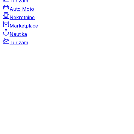
Turizam
Auto Moto
Nekretnine
Marketplace
Nautika
Turizam
Auto Moto
Rabljeni automobili
Novi automobili
Motocikli / motori
Gospodarska vozila
Rezervni dijelovi i oprema
Kamperi i kamp prikolice
Oldtimeri
Karambolirani automobili